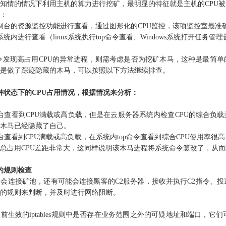
知情的情况下利用主机的算力进行挖矿，最明显的特征就是主机的CPU被
：
制台的资源监控功能进行查看，通过图形化的CPU监控，该项监控室最准
统内进行查看（linux系统执行top命令查看、Windows系统打开任务管
命令发现高占用CPU的异常进程，则需考虑是否为挖矿木马，这种是最简
是做了踪迹隐藏的木马，可以按照以下方法继续排查。
种状态下的CPU占用情况，根据情况来分析：
台查看到CPU满载或高负载，但是在云服务器系统内检查CPU的综合负
木马已经隐藏了自己。
台查看到CPU满载或高负载，在系统内top命令查看到综合CPU使用率很
总占用CPU差距非常大，这同样说明该木马进程将系统命令篡改了，从
的规则检查
会连接矿池，还有可能会连接黑客的C2服务器，接收并执行C2指令、
的规则来判断，并及时进行网络阻断。
前生效的iptables规则中是否存在业务范围之外的可疑地址和端口，它