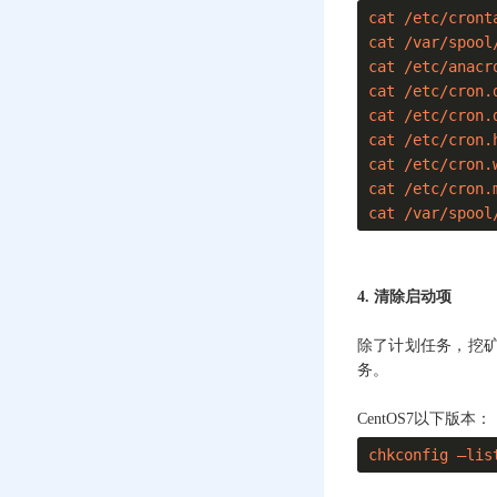
cat /etc/cronta
搬迁MySQL数据库后
cat /var/spool/
提示错误ERROR 1146
cat /etc/anacro
(42S02)：Table doesn’t
cat /etc/cron.d
exist
cat /etc/cron.d
云服务器访问很卡是
cat /etc/cron.h
什么原因？
cat /etc/cron.w
cat /etc/cron.m
宝塔Linux面板常用命
cat /var/spool
令
服务器系统坏了，怎
么迁移系统盘中的数
4. 清除启动项
据
挂载磁盘提示failed:
除了计划任务，挖
Structure needs
务。
cleaning.的解决办法
CentOS7以下版本：
CentOS系统修复：启
动系统提示XFS
chkconfig –lis
(vda1): log
mount/recovery failed: