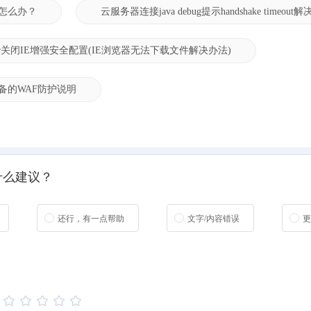
怎么办？
云服务器连接java debug提示handshake timeout
erver关闭IE增强安全配置(IE浏览器无法下载文件解决办法)
备的WAF防护说明
什么建议？
还行，有一点帮助
文字/内容错误
更
：