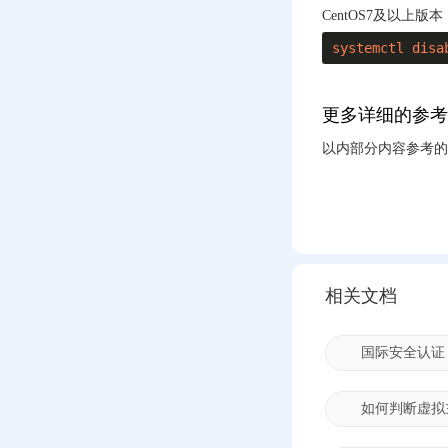
error -117,XFS (vda1):
CentOS7及以上版本
log mount failed的解决
办法
systemctl dis
Windows系统云服务器
解除会话时间限制
（解决Windows服务器
更多详细的参考
远程桌面频繁掉线的
方法）
以内部分内容参考的【相关文章】
网站加载 Waiting
(TTFB) 时间过长的原
因和解决办法
硅云香港二区实例内
无法通过公网IP自己请
求自己的处理办法
相关文档
云服务器连接java
debug提示handshake
国际安全认证
timeout解决办法
Windows Server高级安
如何判断虚拟
全防火墙开放端口