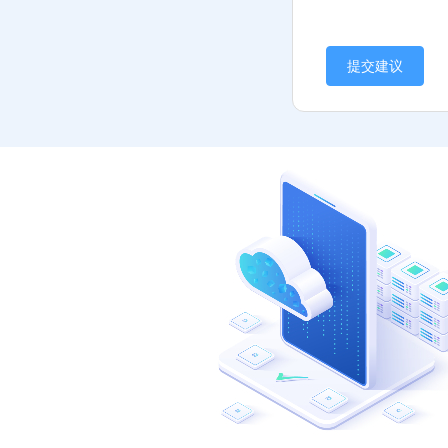
Windows云服务器远程
桌面显示黑屏怎么
办？
提交建议
远程连接Windows
Server云服务器
宝塔面板的数据盘分
区原地扩容方法
Windows服务器重装重
启后找不到数据盘的
解决办法
服务监听端口中的
127.0.0.1与0.0.0.0有什
么区别?
Centos 8 Stream中无法
安装screen的解决办法
服务器端口监听情况
检查方法