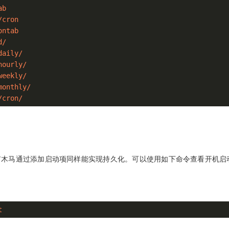
b

cron

ntab

/

aily/

ourly/

eekly/

onthly/

/cron/
矿木马通过添加启动项同样能实现持久化。可以使用如下命令查看开机启
t