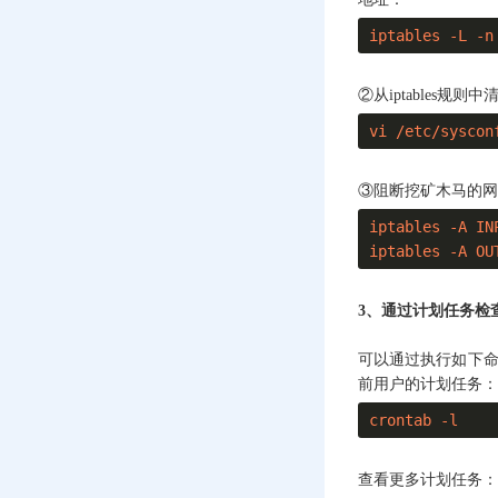
屏解决办法
iptables -L -n
云服务器Give root
password for
maintenance的解决办
②从iptables规
法
vi /etc/syscon
公网IP网络异常FAQ
③阻断挖矿木马的网
重装系统是否会导致
服务器数据丢失
iptables -A I
iptables -A O
Sql Server如何将数据
库导出为SQL文件？
3、通过计划任务检
云服务器内网站无法
访问（重启系统/升级
配置后）
可以通过执行如下命
前用户的计划任务：
Linux系统中xfs类型分
区在挂载时提
crontab -l
示“mount: wrong fs
type, bad option, bad
superblock on
查看更多计划任务：
/dev/vdc1,”