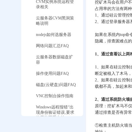
CVM实例系统远程登
挖矿木马会在用户不
录相关
占用率的方法有两种
1、通过硅云管理控
云服务器CVM黑洞策
2、通过登录服务器系
略说明
nodejs如何选服务器
如果在系统内top
隐藏，排查困难点的
网络问题汇总FAQ
1、通过查看以上两
云服务器数据磁盘扩
容
1、如果在硅云控制
操作使用问题FAQ
断定被植入了木马，
2、如果在硅云控制
磁盘(云硬盘)问题FAQ
载都不高，加起来和
VNC控制台操作指南
2、通过系统防火墙
原理：挖矿木马不仅
Windows远程报错“出
现身份验证错误,要求
通过排查是否有异常
的函数不受支持”
①检查主机防火墙当
Windows server系统黑
地址：