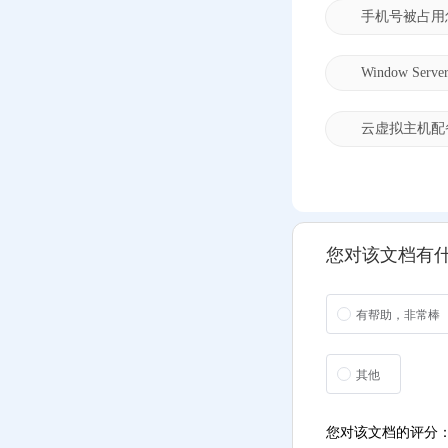
Windows Server服务器
手机号被占用
远程连接登录报错“内
部错误”
Window S
Debian/Ubuntu系统如
何开放端口,UFW防火
墙设置
云虚拟主机配
Window Server关闭IE
增强安全配置(IE浏览
器无法下载文件解决
办法)
您对该文档有
Window Server云服务
器修改密码不生效的
解决办法
有帮助，非常棒
云服务器上海、香港
地区访问宝塔面板,宝
塔面板下载异常(或卡
其他
顿)的解决方法
宝塔Linux面板的登录
您对该文档的评分
端口是多少？