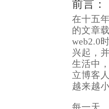
前言：
在十五
的文章
web2
兴起，
生活中
立博客
越来越
每一天