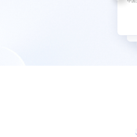
中国
服务
出海
用特