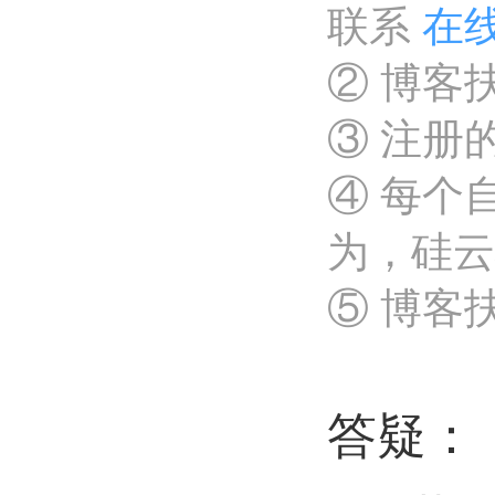
联系
在
② 博客
③ 注册
④ 每个
为，硅云
⑤ 博客
答疑：