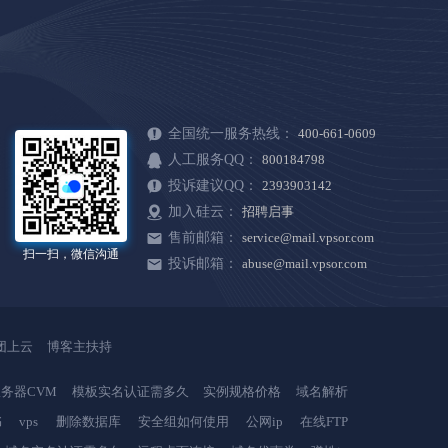
全国统一服务热线：
400-661-0609
人工服务QQ：
800184798
投诉建议QQ：
2393903142
加入硅云：
招聘启事
售前邮箱：
service@mail.vpsor.com
扫一扫，微信沟通
投诉邮箱：
abuse@mail.vpsor.com
团上云
博客主扶持
务器CVM
模板实名认证需多久
实例规格价格
域名解析
书
vps
删除数据库
安全组如何使用
公网ip
在线FTP