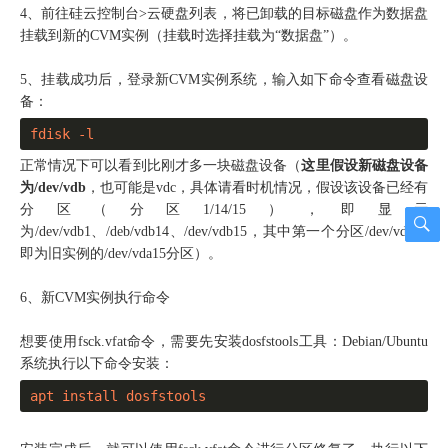
4、前往硅云控制台>云硬盘列表，将已卸载的目标磁盘作为数据盘
挂载到新的CVM实例（挂载时选择挂载为“数据盘”）。
5、挂载成功后，登录新CVM实例系统，输入如下命令查看磁盘设
备：
fdisk -l
正常情况下可以看到比刚才多一块磁盘设备（
这里假设新磁盘设备
为/dev/vdb
，也可能是vdc，具体请看时机情况，假设该设备已经有
分区（分区1/14/15），即显示
为/dev/vdb1、/deb/vdb14、/dev/vdb15，其中第一个分区/dev/vdb15
即为旧实例的/dev/vda15分区）。
6、新CVM实例执行命令
想要使用fsck.vfat命令，需要先安装dosfstools工具：Debian/Ubuntu
系统执行以下命令安装：
apt install dosfstools