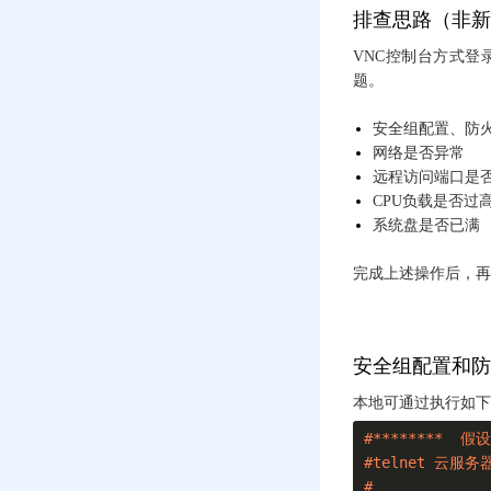
排查思路（非新
搬迁MySQL数据库后
提示错误ERROR 1146
VNC控制台方式
(42S02)：Table doesn’t
题。
exist
安全组配置、防
云服务器访问很卡是
网络是否异常
什么原因？
远程访问端口是
宝塔Linux面板常用命
CPU负载是否过
令
系统盘是否已满
服务器系统坏了，怎
完成上述操作后，再
么迁移系统盘中的数
据
挂载磁盘提示failed:
Structure needs
安全组配置和防
cleaning.的解决办法
本地可通过执行如下
CentOS系统修复：启
动系统提示XFS
#********  假
(vda1): log
#telnet 云服务器
mount/recovery failed:
#