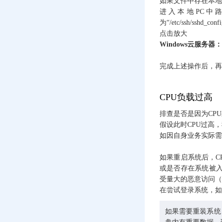
如果文件中存在本地P
进入本地PC中路径
Windows云服务器远程
桌面显示黑屏怎么
为“/etc/ssh/s
办？
点击放大
Windows云服务器：
远程连接Windows
Server云服务器
完成上述操作后，再
宝塔面板的数据盘分
区原地扩容方法
CPU负载过高
Windows服务器重装重
排查是否是因为CP
启后找不到数据盘的
解决办法
假设此时CPU过高
如因自身业务实际需
服务监听端口中的
127.0.0.1与0.0.0.0有什
如果重启系统后，C
么区别?
或是否存在系统被
Centos 8 Stream中无法
受量大的恶意访问（
安装screen的解决办法
在尝试登录系统，如
服务器端口监听情况
如果需要重装系统
检查方法