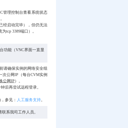
C管理控制台查看系统状态
）。
已经启动完毕），但仍无法
tcp 3389端口）。
控制台功能（VNC界面一直显
g之前请确保实例的网络安全组
一次公网IP（每台CVM实例
换公网IP
）。
分钟后再尝试远程登录。
助，参见：
人工服务支持
。
，请联系我司工作人员。