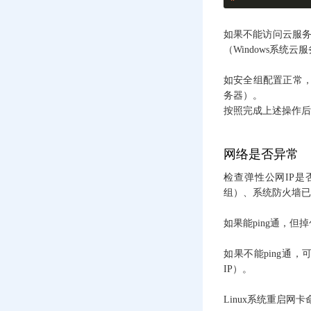
error -117,XFS (vda1):
log mount failed的解决
办法
如果不能访问云服务器
（Windows系统云
Windows系统云服务器
解除会话时间限制
（解决Windows服务器
如安全组配置正常，请
远程桌面频繁掉线的
务器）。
方法）
按照完成上述操作后
网站加载 Waiting
(TTFB) 时间过长的原
因和解决办法
网络是否异常
检查弹性公网IP是
硅云香港二区实例内
无法通过公网IP自己请
组）、系统防火墙已
求自己的处理办法
如果能ping通，
云服务器连接java
debug提示handshake
如果不能ping通
timeout解决办法
IP）。
Windows Server高级安
全防火墙开放端口
Linux系统重启网卡