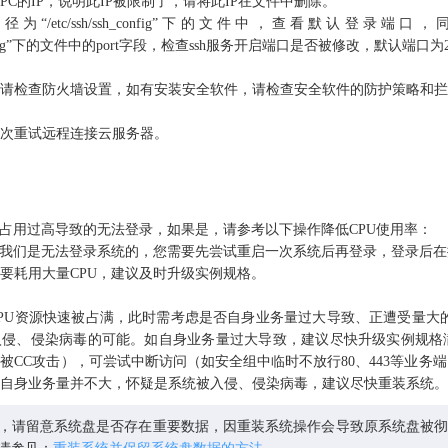
C的IP，说明此IP被限制了，请将此IP在文件中删除。
为“/etc/ssh/ssh_config”下的文件中，查看默认登录
shd_config”下的文件中的port字段，检查ssh服务开启端口是否被修改，默认端口为
请检查防火墙设置，如有安装安全软件，请检查安全软件的防护策略和拦截
次重试远程连接云服务器。
U占用过高导致的无法登录，如果是，请参考以下操作降低CPU使用率：
，我们是无法登录系统的，您需要先尝试重启一次系统后再登录，登录后在
要耗用大量CPU，建议及时升级实例规格。
PU资源快速被占满，此时需考虑是否自身业务量过大导致、正遭受量大
入侵、侵染病毒的可能。如自身业务量过大导致，建议尽快升级实例规格
被CC攻击），可尝试中断访问（如安全组中临时不放行80、443等业务端
自身业务量并不大，怀疑是系统被入侵、侵染病毒，建议尽快重装系统。
，请留意系统盘是否存在重要数据，因重装系统操作会导致原系统盘被