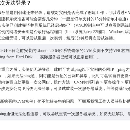
次无法登录？
服务器是刚创建还未登录，请核对实例是否完成了创建工作，可以通过VN
建和系统准备可能会需要几分钟（一般是订单支付的15分钟后ip才会通
认实例已创建完毕并且系统已经启动好了（VNC控制台中可以查看到系统
的网络安全组是否放行远程端口（linux系统为tcp 22端口、Windows系统为
安全组无误，可以尝试重启一次实例，然后5分钟后再次尝试连接。
08月05日之前安装的Ubuntu 20 64位系统镜像的CVM实例不支持VNC
ing from Hard Disk...，实际服务器已经可以正常使用）。
重启之后，实例仍无法登录，此时可尝试ping以下实例的公网IP（pin
议），如果无法ping通，则可能是分配的公网IP异常，此时可尝试自行更换
时内免费自助更换一次公网IP，操作方法：
CVM实例列表 > 更多操作 > 更
步更换公网IP后仍无法登录，可尝试重装一次服务器系统，并等待满15
新购买的CVM实例）仍不能解决您的问题，可联系我司工作人员获取协
以ping通但无法远程连接，可以尝试重装一次服务器系统，如仍无法解决