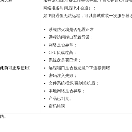
无法远程
服务器创建准备工作是否完成（首次创建CVM需
网络准备时间后IP才会通）；
如IP能通但无法远程，可以尝试重装一次服务器
系统防火墙是否配置正常；
远程访问端口配置异常；
网络是否异常；
CPU负载过高；
系统盘是否已满；
（此前可正常使用）
远程端口是否被恶意TCP连接拥堵
密码注入失败；
文件系统损坏/强制关机后；
本地网络是否异常；
产品已到期。
密码错误
路。