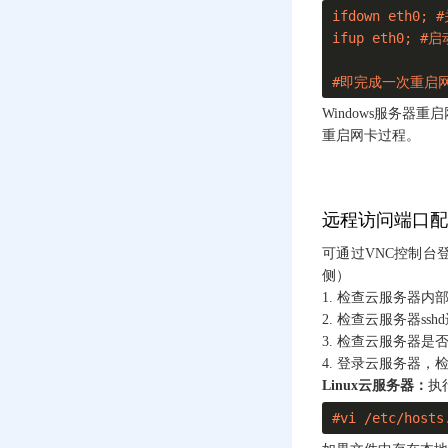
Windows Server服务器
ifdown eth0; 
远程连接登录报错“内
ifup eth0; #
部错误”
#即完成一次重启
Debian/Ubuntu系统如
何开放端口,UFW防火
Windows服务
墙设置
重启网卡过程。
Window Server关闭IE
增强安全配置(IE浏览
器无法下载文件解决
办法)
远程访问端口配
Window Server云服务
可通过VNC控制台
器修改密码不生效的
侧）
解决办法
1. 检查云服务器内
2. 检查云服务器ss
云服务器上海、香港
3. 检查云服务器是
地区访问宝塔面板,宝
塔面板下载异常(或卡
4. 登录云服务器
顿)的解决方法
Linux云服务器：
执
#vi /etc/hosts
宝塔Linux面板的登录
端口是多少？