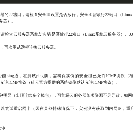
的22端口，请检查安全组设置是否放行，安全组需放行22端口（Linux
服务器）。
检查云服务器系统防火墙是否放行22端口（Linux系统云服务器）、3389
，再次重试远程连接云服务器。
否能ping通，在测试ping前，需确保实例的安全组已允许ICMP协议
允许ICMP协议（硅云官方提供的系统镜像默认允许ICMP协议）。
但掉包明显（出现连续多个掉包），可能是云服务器某项资源不足导致，如
，可以尝试重启网卡（因在某些特殊情况下，实例没有获取到内网IP，
命令：