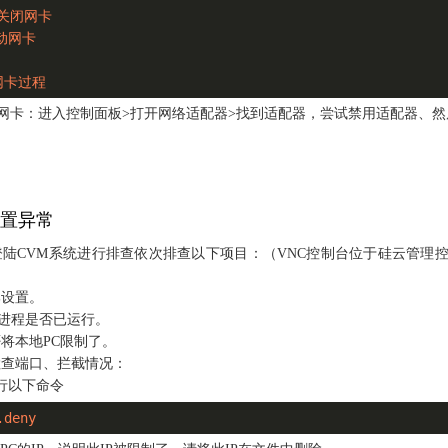
#关闭网卡

启动网卡

网卡过程
器重启网卡：进入控制面板>打开网络适配器>找到适配器，尝试禁用适配器、
置异常
登陆CVM系统进行排查依次排查以下项目：（VNC控制台位于硅云管理
部设置。
hd进程是否已运行。
否将本地PC限制了。
，检查端口、拦截情况：
行以下命令
.deny