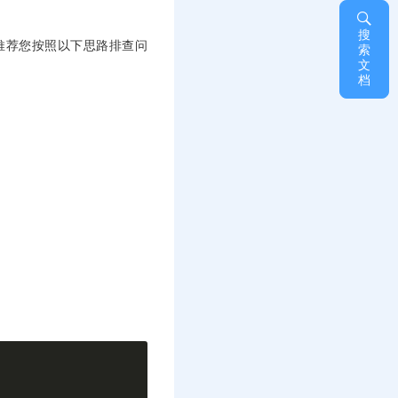
搜
推荐您按照以下思路排查问
索
文
档