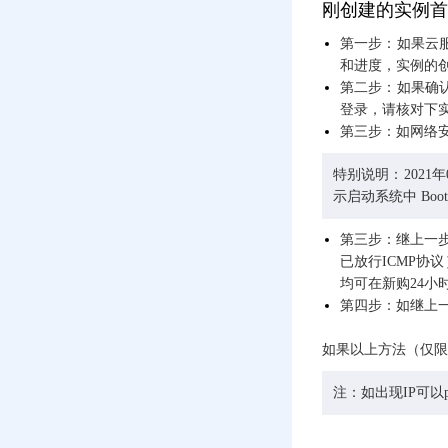
屏解决办法
刚创建的实例首
第一步：如果云
云服务器Give root
password for
和进度，实例的创
maintenance的解决办
第二步：如果确
法
登录，请核对下实例
第三步：如网络
公网IP网络异常FAQ
重装系统是否会导致
特别说明：2021年
服务器数据丢失
示启动系统中 Boot
Sql Server如何将数据
第三步：继上一步
库导出为SQL文件？
已放行ICMP协
均可在新购24小
云服务器内网站无法
访问（重启系统/升级
第四步：如继上一
配置后）
如果以上方法（仅限
Linux系统中xfs类型分
区在挂载时提
注：如出现IP可
示“mount: wrong fs
type, bad option, bad
superblock on
/dev/vdc1,”