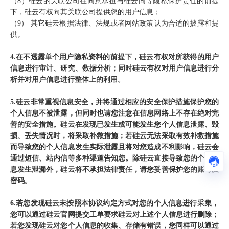
（8）硅云的关联公司在同意承担与硅云同等隐私保护责任的前提
下，硅云有权向其关联公司提供您的用户信息；
（9） 其它硅云根据法律、法规或者网站政策认为合适的披露和提
供。
4.在不透露单个用户隐私资料的前提下，硅云有权对所获得的用户
信息进行审计、研究、数据分析；同时硅云有权对用户信息进行分
析并对用户信息进行整体上的利用。
5.硅云非常重视信息安全，并将通过相应的安全保护措施保护您的
个人信息不被泄露，但同时也请您注意在信息网络上不存在绝对完
善的安全措施。硅云在发现已发生或可能发生您个人信息泄露、毁
损、丢失情况时，将采取补救措施；若硅云无法采取有效补救措施
而导致您的个人信息发生实际泄露且将对您造成不利影响，硅云会
通过短信、站内信等多种渠道告知您。除硅云直接导致您的个人信
息发生泄漏外，硅云将不承担法律责任，请您妥善保护您的账号及
密码。
6.若您发现硅云未按照本协议约定方式对您的个人信息进行采集，
您可以通过硅云官网提交工单要求硅云对上述个人信息进行删除；
若您发现硅云对您个人信息的收集、存储有错误，您同样可以通过