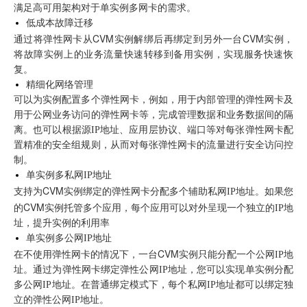
满足高可用架构对于单实例多网卡的需求。
低成本故障迁移
CVM
CVM
通过将弹性网卡从
实例解绑后再绑定到另外一台
实例，
将故障实例上的业务流量快速转移到备用实例，实现服务快速恢
复。
精细化网络管理
可以为实例配置多个弹性网卡，例如，用于内部管理的弹性网卡及
用于公网业务访问的弹性网卡等，完成管理数据和业务数据间的隔
离。也可以根据源IP地址、应用层协议、端口等对每张弹性网卡配
置精准的安全组规则，从而对每张弹性网卡的流量进行安全访问控
制。
单实例多私网IP地址
CVM
支持为
实例绑定的弹性网卡分配多个辅助私网IP地址。如果您
CVM
的
实例托管多个应用，每个应用可以对外呈现一个独立的IP地
址，提升实例的利用率
单实例多公网IP地址
CVM
在不使用弹性网卡的情况下，一台
实例只能分配一个公网IP地
址。通过为弹性网卡绑定弹性公网IP地址，您可以实现单实例分配
多公网IP地址。在普通绑定模式下，每个私网IP地址都可以绑定独
立的弹性公网IP地址。