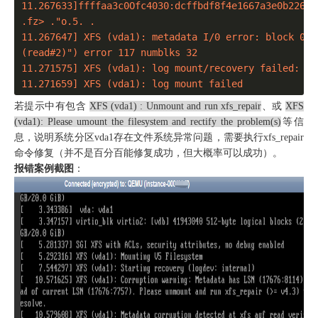
11.267633]ffffaa3c0Ofc4030:dcffbdf8f4e1667a3e0b226f93
.fz> ."o.5. .

11.267647] XFS (vda1): metadata I/0 error: block 0x1
(read#2)") error 117 numblks 32 

11.271575] XFS (vda1): log mount/recovery failed: err
11.271659] XFS (vda1): log mount failed
若提示中有包含
XFS (vda1) : Unmount and run xfs_repair
、或
XFS
(vda1): Please umount the filesystem and rectify the problem(s)
等信
息，说明系统分区vda1存在文件系统异常问题，需要执行xfs_repair
命令修复（并不是百分百能修复成功，但大概率可以成功）。
报错案例截图
：