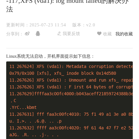
-117,XFS (vda1): log mount failed的解决办
法
更新时间：2025-07-23 11:54
版本：v2.0
我要反馈
分享到：
收藏
我的收藏
Linux系统无法启动，开机界面提示如下信息：
11 267624] XFS (vda1): Metadata corruption detected 
0x79/0x100 [xfs], xfs_ inode block 0x14d580

11.267626] XFS (vda1) : Unmount and run xfs_ repair

11.267626] XFS (vda1) : F irst 64 bytes of corrupted 
11.267629]ffffaa3cOOfc4000:b043aceff21859724388b3eb6b
，C

.YrC...kbmt

11.267631] fff faa3c00fc4010: 75 f1 49 a1 3e a0 8b ?
u. I.>. . .6.@. .. .p

11.267632] ffff aa3c00fc4020: 9f 61 4a 47 f7 e2 52 d
aJG. .R. .. .j-. . .
