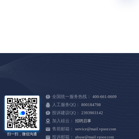
全国统一服务热线：
400-661-0609
人工服务QQ：
800184798
投诉建议QQ：
2393903142
加入硅云：
招聘启事
售前邮箱：
service@mail.vpsor.com
扫一扫，微信沟通
投诉邮箱：
abuse@mail.vpsor.com