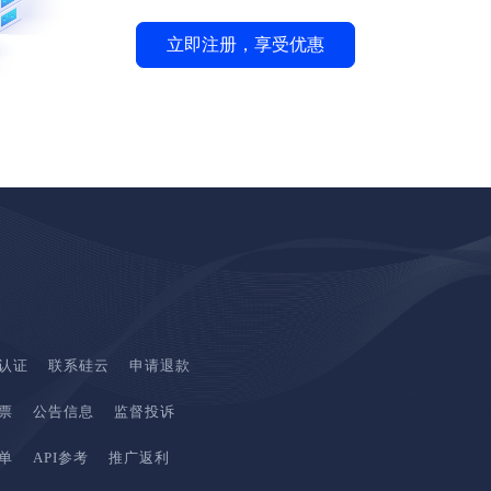
立即注册，享受优惠
认证
联系硅云
申请退款
票
公告信息
监督投诉
单
API参考
推广返利