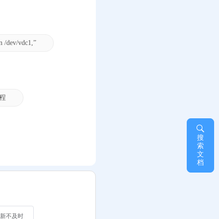
/dev/vdc1,”
程
搜
索
文
档
新不及时