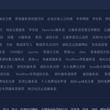
域名注册
香港服务器优惠活动
企业出海上云特惠
专有网络
学生机
拼
程
域名注册服务
学生机
Openclaw服务器
云服务器安装宝塔教程
云服
登陆
挂载
AI服务器
黑洞
虚拟主机
云服务器怎么远程
添加SSL证
名
主机
数据库导入
数据库无法访问
虚机怎么搭建网站
安全组设置
务器
3389端口
typecho
香港云主机
香港vps
ddos
香港虚拟主机
香港轻量云服务器
香港ecs
免备案服务器
WordPress博客服务器
海外云
备案云主机
便宜的服务器
虚拟主机试用
永久免费云主机
linux防火墙
虚拟主机
WordPress专用虚拟主机
国外服务器推荐
虚拟服务器
香港
费域名注册
全球云服务器
个人免费域名申请
低价top域名注册
国内免
站专用服务器推荐
独立站怎么选服务器
IPv4、IPv6，自建BGP网络，主要面向外贸独立站、开发者、软件、游戏、网