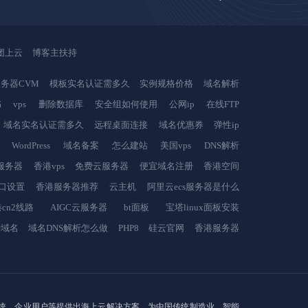
团上云
博客主扶持
务器CVM
模板实名认证需多久
实例规格价格
域名解析
书
vps
删除数据库
安全组如何使用
公网ip
在线FTP
域名实名认证需多久
远程桌面连接
域名优惠券
弹性ip
WordPress
域名备案
怎么建站
美国vps
DNS解析
服务器
香港vps
免费云服务器
便宜域名注册
香港空间
端口设置
香港服务器推荐
云主机
阿里云ecs服务器是什么
cn2线路
AIGC云服务器
bt面板
宝塔linux面板安装
费域名
域名DNS解析怎么做
PHP8
硅云官网
香港服务器
站系统、企业用户等提供出海上云解决方案，为中国传统制造业、智能