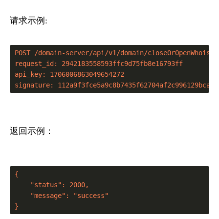
请求示例:
POST /domain-server/api/v1/domain/closeOrOpenWhoisPr
request_id: 2942183558593ffc9d75fb8e16793ff

api_key: 1706006863049654272

signature: 112a9f3fce5a9c8b7435f62704af2c996129bca50
返回示例：
{

    "status": 2000,

    "message": "success"

}