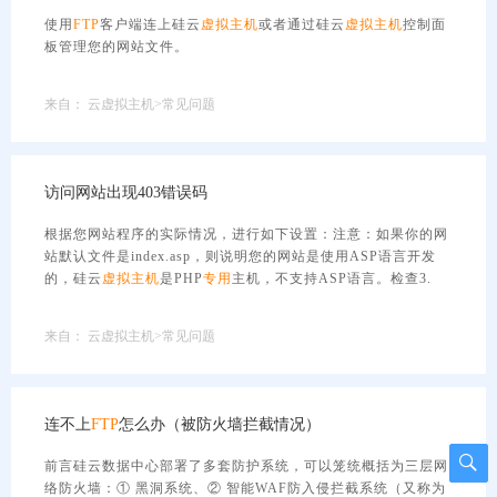
使用
FTP
客户端连上硅云
虚拟主机
或者通过硅云
虚拟主机
控制面
板管理您的网站文件。
来自：
云虚拟主机>常见问题
访问网站出现403错误码
根据您网站程序的实际情况，进行如下设置：注意：如果你的网
站默认文件是index.asp，则说明您的网站是使用ASP语言开发
的，硅云
虚拟主机
是PHP
专用
主机，不支持ASP语言。检查3.
来自：
云虚拟主机>常见问题
连不上
FTP
怎么办（被防火墙拦截情况）
前言硅云数据中心部署了多套防护系统，可以笼统概括为三层网
络防火墙：① 黑洞系统、② 智能WAF防入侵拦截系统（又称为