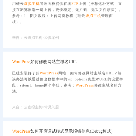
用硅云
虚拟主机
管理面板提供在线
FTP
上传（推荐这种方式，直
接在浏览器端一键上传，更快稳定、无拦截、无丢文件烦恼）。
参考：1、图文教程：上传网页教程（硅云
虚拟主机
管理面
板）。
来自：
云虚拟主机>经典案例
WordPress
如何修改网站主域名URL
已经安装好了的
WordPress
网站，如何修改网站主域名URL？解
决办法可以通过修改数据库中的wp_options表里对URL的设置字
段：siteurl、home两个字段，参考：
WordPress
修改主域名的方
法。
来自：
云虚拟主机>常见问题
WordPress
如何开启调试模式显示报错信息(Debug模式)