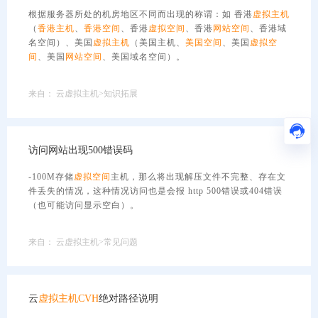
根据服务器所处的机房地区不同而出现的称谓：如 香港
虚拟主机
（
香港主机
、
香港空间
、香港
虚拟空间
、香港
网站空间
、香港域
名空间）、美国
虚拟主机
（美国主机、
美国空间
、美国
虚拟空
间
、美国
网站空间
、美国域名空间）。
来自：
云虚拟主机>知识拓展
访问网站出现500错误码
-100M存储
虚拟空间
主机，那么将出现解压文件不完整、存在文
件丢失的情况，这种情况访问也是会报 http 500错误或404错误
（也可能访问显示空白）。
来自：
云虚拟主机>常见问题
云
虚拟主机
CVH
绝对路径说明