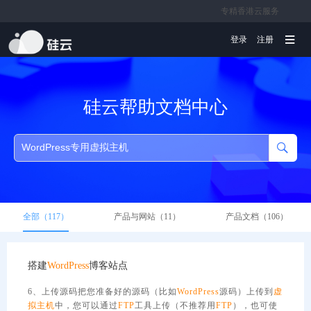
专精香港云服务
文档
登录
注册
硅云帮助文档中心
全部（117）
产品与网站（11）
产品文档（106）
搭建
WordPress
博客站点
6、上传源码把您准备好的源码（比如
WordPress
源码）上传到
虚
拟主机
中，您可以通过
FTP
工具上传（不推荐用
FTP
），也可使