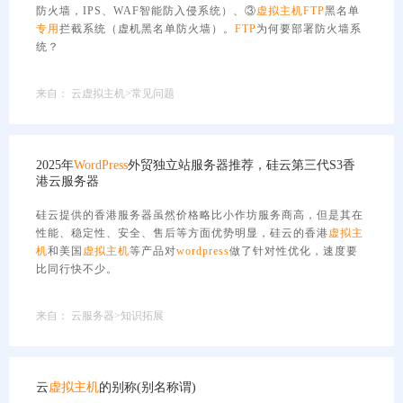
防火墙，IPS、WAF智能防入侵系统）、③
虚拟主机
FTP
黑名单
专用
拦截系统（虚机黑名单防火墙）。
FTP
为何要部署防火墙系
统？
来自：
云虚拟主机>常见问题
2025年
WordPress
外贸独立站服务器推荐，硅云第三代S3香
港云服务器
硅云提供的香港服务器虽然价格略比小作坊服务商高，但是其在
性能、稳定性、安全、售后等方面优势明显，硅云的香港
虚拟主
机
和美国
虚拟主机
等产品对
wordpress
做了针对性优化，速度要
比同行快不少。
来自：
云服务器>知识拓展
云
虚拟主机
的别称(别名称谓)