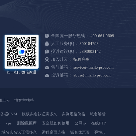
全国统一服务热线：
400-661-0609
人工服务QQ：
800184798
投诉建议QQ：
2393903142
加入硅云：
招聘启事
售前邮箱：
service@mail.vpsor.com
扫一扫，微信沟通
投诉邮箱：
abuse@mail.vpsor.com
团上云
博客主扶持
务器CVM
模板实名认证需多久
实例规格价格
域名解析
书
vps
删除数据库
安全组如何使用
公网ip
在线FTP
域名实名认证需多久
远程桌面连接
域名优惠券
弹性ip