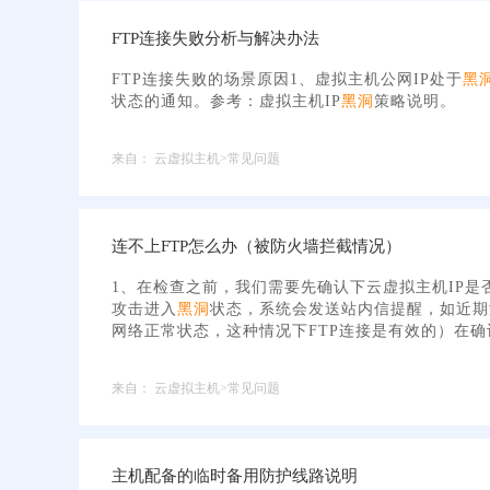
FTP连接失败分析与解决办法
FTP连接失败的场景原因1、虚拟主机公网IP处于
黑
状态的通知。参考：虚拟主机IP
黑洞
策略说明。
来自：
云虚拟主机>常见问题
连不上FTP怎么办（被防火墙拦截情况）
1、在检查之前，我们需要先确认下云虚拟主机IP是
攻击进入
黑洞
状态，系统会发送站内信提醒，如近期
网络正常状态，这种情况下FTP连接是有效的）在确
来自：
云虚拟主机>常见问题
主机配备的临时备用防护线路说明