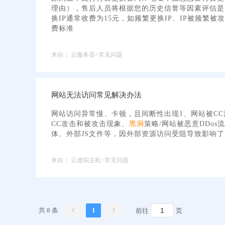
理由），售后人员将根据您的历史信誉等因素评估是
换IP通常收费为15元，如频繁更换IP、IP被频繁被
费标准
来自：
云服务器>常见问题
网站无法访问常见解决办法
网站访问异常慢、卡顿，且间断性出现1、网站被CC
CC攻击和被攻击现象、
黑洞
策略/网站被恶意DDos
体、外部JS文件等，因外部资源访问受阻导致影响
来自：
云虚拟主机>常见问题
共 8 条
1
前往
页