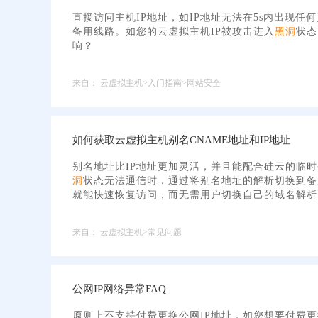
直接访问主机IP地址，如IP地址无法在5s内出现任
备用线路。如您的云虚拟主机IP被攻击进入
黑洞
状态
响？
来自：
云虚拟主机>入门指南>网站安全
如何获取云虚拟主机别名CNAME地址和IP地址
别名地址比IP地址更加灵活，并且能配合硅云的临时
洞
状态无法通信时，通过将别名地址的解析切换到备
就能快速恢复访问，而无需用户切换自己的域名解析。
来自：
云虚拟主机>常见问题
公网IP网络异常FAQ
原则上不支持付费更换公网IP地址，如您想要付费更