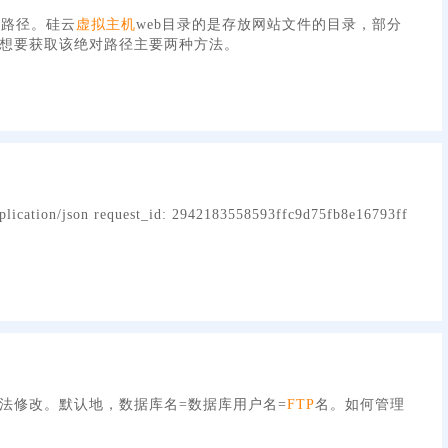
对路径。硅云
虚拟主机
web目录的是存放网站文件的目录，部分
想要获取该绝对路径主要两种方法。
plication/json request_id: 2942183558593ffc9d75fb8e16793ff
法修改。默认地，数据库名=数据库用户名=
FTP
名。如何管理