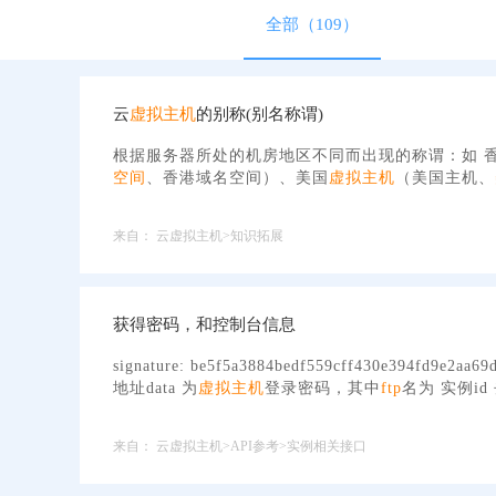
全部（109）
云
虚拟主机
的别称(别名称谓)
根据服务器所处的机房地区不同而出现的称谓：如 
空间
、香港域名空间）、美国
虚拟主机
（美国主机、
来自：
云虚拟主机>知识拓展
获得密码，和控制台信息
signature: be5f5a3884bedf559cff430e394fd9e
地址data 为
虚拟主机
登录密码，其中
ftp
名为 实例id
来自：
云虚拟主机>API参考>实例相关接口