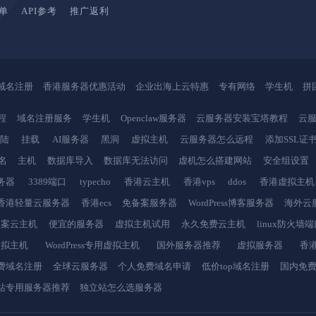
单
API参考
推广返利
域名注册
香港服务器优惠活动
企业出海上云特惠
专有网络
学生机
拼
程
域名注册服务
学生机
Openclaw服务器
云服务器安装宝塔教程
云服
登陆
挂载
AI服务器
黑洞
虚拟主机
云服务器怎么远程
添加SSL证
名
主机
数据库导入
数据库无法访问
虚机怎么搭建网站
安全组设置
务器
3389端口
typecho
香港云主机
香港vps
ddos
香港虚拟主机
香港轻量云服务器
香港ecs
免备案服务器
WordPress博客服务器
海外云
备案云主机
便宜的服务器
虚拟主机试用
永久免费云主机
linux防火墙
虚拟主机
WordPress专用虚拟主机
国外服务器推荐
虚拟服务器
香港
费域名注册
全球云服务器
个人免费域名申请
低价top域名注册
国内免
站专用服务器推荐
独立站怎么选服务器