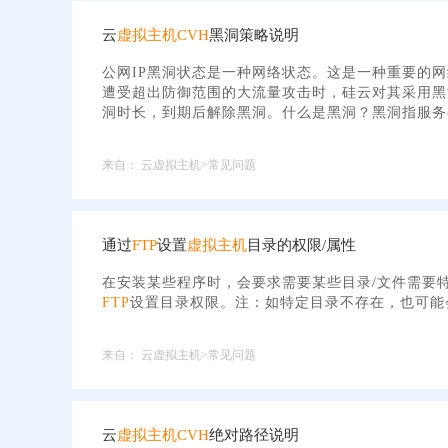
云
虚拟主机
CVH
黑洞策略说明
公网IP黑洞状态是一种网络状态。这是一种重要的
遭受超出防御范围的大流量攻击时，硅云对其采用黑
洞时长，到期后解除黑洞。什么是黑洞？黑洞指服务
来自：
云虚拟主机>常见问题
通过
FTP
设置
虚拟主机
目录的权限/属性
在安装某些程序时，会要求需要某些目录/文件需要
FTP
设置目录权限。注：如特定目录不存在，也可能
来自：
云虚拟主机>常见问题
云
虚拟主机
CVH
绝对路径说明