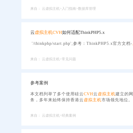
来自：
云虚拟主机>入门指南>数据库管理
云
虚拟主机
CVH
如何适配ThinkPHP5.x
'/thinkphp/start.php';参考：ThinkPHP5.x官方文档-
来自：
云虚拟主机>常见问题
参考案例
本文档列举了多个使用硅云
CVH
云
虚拟主机
建立的
务，多年来始终保持香港云
虚拟主机
市场领先地位。
来自：
云虚拟主机>经典案例