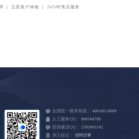
障
｜
五星客户体验
｜
24小时售后服务
全国统一服务热线：
400-661-0609
人工服务QQ：
800184798
投诉建议QQ：
2393903142
加入硅云：
招聘启事