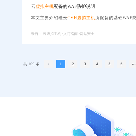
云
虚拟主机
配备的WAF防护说明
本文主要介绍硅云
CVH
虚拟主机
所配备的基础WAF
来自：
云虚拟主机>入门指南>网站安全
共 109 条
1
2
3
4
5
6