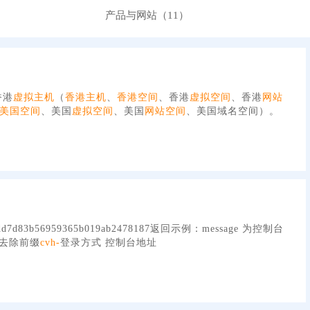
产品与网站（11）
香港
虚拟主机
（
香港主机
、
香港空间
、香港
虚拟空间
、香港
网站
美国空间
、美国
虚拟空间
、美国
网站空间
、美国域名空间）。
2aa69dd7d83b56959365b019ab2478187返回示例：message 为控制台
 去除前缀
cvh-
登录方式 控制台地址