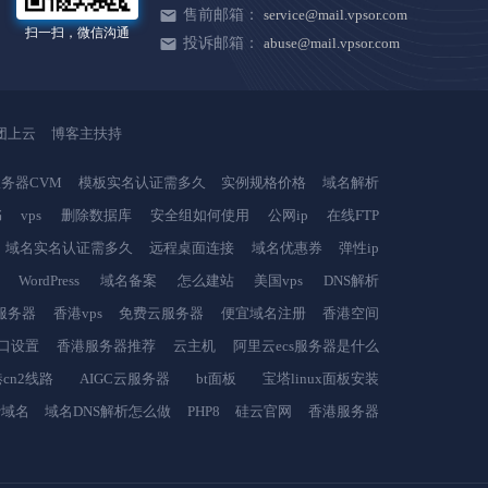
售前邮箱：
service@mail.vpsor.com
扫一扫，微信沟通
投诉邮箱：
abuse@mail.vpsor.com
团上云
博客主扶持
务器CVM
模板实名认证需多久
实例规格价格
域名解析
书
vps
删除数据库
安全组如何使用
公网ip
在线FTP
域名实名认证需多久
远程桌面连接
域名优惠券
弹性ip
WordPress
域名备案
怎么建站
美国vps
DNS解析
服务器
香港vps
免费云服务器
便宜域名注册
香港空间
端口设置
香港服务器推荐
云主机
阿里云ecs服务器是什么
cn2线路
AIGC云服务器
bt面板
宝塔linux面板安装
费域名
域名DNS解析怎么做
PHP8
硅云官网
香港服务器