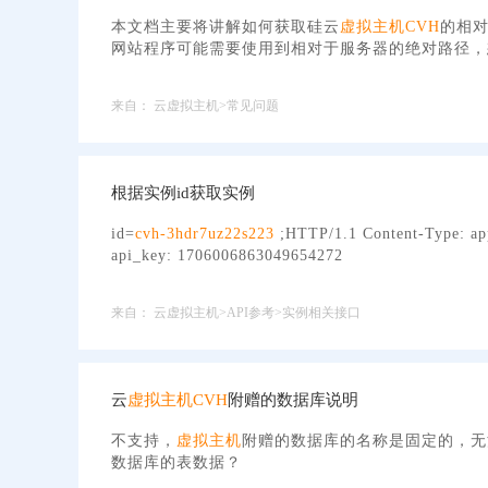
本文档主要将讲解如何获取硅云
虚拟主机
CVH
的相
网站程序可能需要使用到相对于服务器的绝对路径，
来自：
云虚拟主机>常见问题
根据实例id获取实例
id=
cvh-3hdr7uz22s223
;HTTP/1.1 Content-Type: ap
api_key: 1706006863049654272
来自：
云虚拟主机>API参考>实例相关接口
云
虚拟主机
CVH
附赠的数据库说明
不支持，
虚拟主机
附赠的数据库的名称是固定的，无
数据库的表数据？