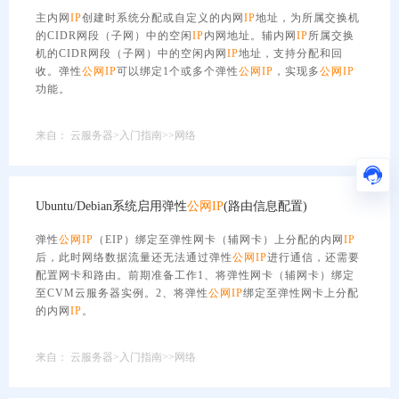
主内网
IP
创建时系统分配或自定义的内网
IP
地址，为所属交换机
的CIDR网段（子网）中的空闲
IP
内网地址。辅内网
IP
所属交换
机的CIDR网段（子网）中的空闲内网
IP
地址，支持分配和回
收。弹性
公网
IP
可以绑定1个或多个弹性
公网
IP
，实现多
公网
IP
功能。
来自：
云服务器>入门指南>>网络
Ubuntu/Debian系统启用弹性
公网
IP
(路由信息配置)
弹性
公网
IP
（EIP）绑定至弹性网卡（辅网卡）上分配的内网
IP
后，此时网络数据流量还无法通过弹性
公网
IP
进行通信，还需要
配置网卡和路由。前期准备工作1、将弹性网卡（辅网卡）绑定
至CVM云服务器实例。2、将弹性
公网
IP
绑定至弹性网卡上分配
的内网
IP
。
来自：
云服务器>入门指南>>网络