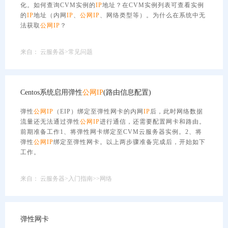
化。如何查询CVM实例的
IP
地址？在CVM实例列表可查看实例
的
IP
地址（内网
IP
、
公网
IP
、网络类型等）。为什么在系统中无
法获取
公网
IP
？
来自：
云服务器>常见问题
Centos系统启用弹性
公网
IP
(路由信息配置)
弹性
公网
IP
（EIP）绑定至弹性网卡的内网
IP
后，此时网络数据
流量还无法通过弹性
公网
IP
进行通信，还需要配置网卡和路由。
前期准备工作1、将弹性网卡绑定至CVM云服务器实例。2、将
弹性
公网
IP
绑定至弹性网卡。以上两步骤准备完成后，开始如下
工作。
来自：
云服务器>入门指南>>网络
弹性网卡