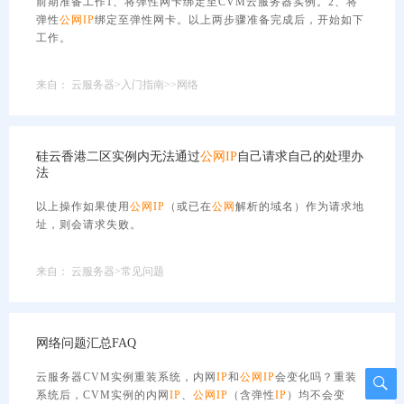
前期准备工作1、将弹性网卡绑定至CVM云服务器实例。2、将
弹性
公网
IP
绑定至弹性网卡。以上两步骤准备完成后，开始如下
工作。
来自：
云服务器>入门指南>>网络
硅云香港二区实例内无法通过
公网
IP
自己请求自己的处理办
法
以上操作如果使用
公网
IP
（或已在
公网
解析的域名）作为请求地
址，则会请求失败。
来自：
云服务器>常见问题
网络问题汇总FAQ
云服务器CVM实例重装系统，内网
IP
和
公网
IP
会变化吗？重装
系统后，CVM实例的内网
IP
、
公网
IP
（含弹性
IP
）均不会变