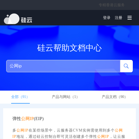
专精香港云服务
文档
登录
注册
硅云帮助文档中心
全部（91）
产品与网站（1）
产品文档（90）
弹性
公网
IP
(EIP)
多
公网
IP
在某些场景中，云服务器CVM实例需使用到多个
公网
IP
地址，通过硅云控制台即可灵活创建多个弹性
公网
IP
，让云服