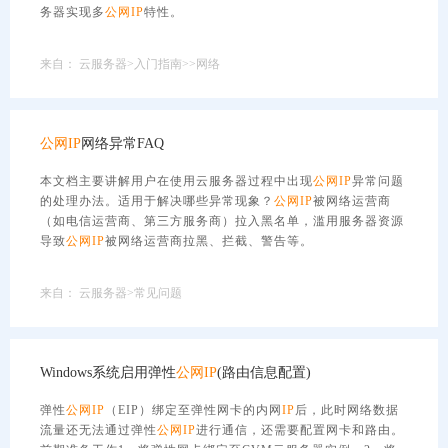
务器实现多
公网
IP
特性。
来自：
云服务器>入门指南>>网络
公网
IP
网络异常FAQ
本文档主要讲解用户在使用云服务器过程中出现
公网
IP
异常问题
的处理办法。适用于解决哪些异常现象？
公网
IP
被网络运营商
（如电信运营商、第三方服务商）拉入黑名单，滥用服务器资源
导致
公网
IP
被网络运营商拉黑、拦截、警告等。
来自：
云服务器>常见问题
Windows系统启用弹性
公网
IP
(路由信息配置)
弹性
公网
IP
（EIP）绑定至弹性网卡的内网
IP
后，此时网络数据
流量还无法通过弹性
公网
IP
进行通信，还需要配置网卡和路由。