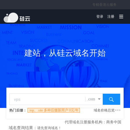
专精香港云服务
文档
登录
注册
建站，从硅云域名开始
.com
热门后缀：
.top、.site 多种后缀新用户 0元/年
域名价格总览>>>
全选
全不选
常用
代理域名注册服务机构：商务中国
49元
19元
0元
域名查询结果：
请先查询域名！