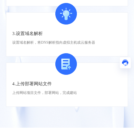
.center
.chat
.city
.company
.cool
.fund
.gold
.icu
.life
3.设置域名解析
.live
.plus
.pub
设置域名解析，将DNS解析指向虚拟主机或云服务器
.run
.shop
.show
.social
.team
.today
.world
.zone
.cloud
4.上传部署网站文件
.ltd
上传网站项目文件，部署网站，完成建站