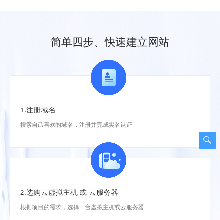
.com
.cn
.site
0元
0元
0元
.online
.space
.fun
0元
简单四步、快速建立网站
.top
.xyz
.net
0元
0元
.cc
.store
.tech
0元
.website
.biz
.mobi
.co
.wang
.info
1.注册域名
.org
.club
.fashion
搜索自己喜欢的域名，注册并完成实名认证
.vip
.design
.ink
.host
.pro
.ren
.link
.work
.email
2.选购云虚拟主机 或 云服务器
.beer
.guru
.art
根据项目的需求，选择一台虚拟主机或云服务器