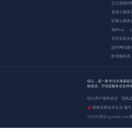
怎么登陆控
香港云服务
轻量云服务
海外vps
宝塔安装失
国外网站服
欧洲服务器
硅云，是一家专注出海基础云
制造业、IT信息服务业全球
硅云用户服务协议
隐私
国家高新技术企业 编号：GR
©2026 硅云/gystack.com 版