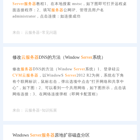
Server
服务器
教程1、在本地搜索 mstsc，如下图即可打开远程桌
面连接程序：2、填写
服务器
公网IP、管理员用户名
administrator，点击连接：如连接成功
来自：
云服务器>常见问题
修改
云服务器
DNS的方法（Window
Server
系统）
修改
服务器
DNS的方法（Window
Server
系统）1、登录硅云
CVM
云服务器
，以WindowS
Server
2012 R2为例，系统右下角
有个联网标识，鼠标右击，弹出选项中点击“打开网络和共享中
心”，如下图：2、可以看到一个共用网络，如下图所示，点击该
网络连接：3、在网络连接弹框（即网卡配置框）
来自：
云服务器>知识拓展
Windows
Server
服务器
原地扩容磁盘分区