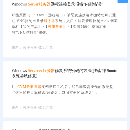
Windows
Server
服务器
远程连接登录报错“内部错误”
可能原因3）：3389（远程端口）被恶意连接请求拥堵您可以通
过 VNC控制台登录
服务器
系统，入口：硅云管理控制台>左侧菜
单栏【我的产品】>【
云服务器
】>【实例列表】页面右侧
的“VNC控制台”按钮。
来自：
云服务器>常见问题
Windows
Server
云服务器
修复系统密码的方法(挂载到Ubuntu
系统尝试修复)
1、
CVM
云服务器
实例彻底关机后，然后卸载需操作的系统盘
（这里简称目标磁盘/云硬盘，或旧实例的系统盘）。
来自：
云服务器>常见问题