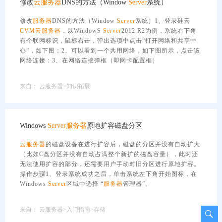
修改
云服务器
DNS的方法（Window
Server
系统）
修改
服务器
DNS的方法（Window
Server
系统）1、登录硅云
CVM
云服务器
，以WindowS
Server
2012 R2为例，系统右下角
有个联网标识，鼠标右击，弹出选项中点击“打开网络和共享中
心”，如下图：2、可以看到一个共用网络，如下图所示，点击该
网络连接：3、在网络连接弹框（即网卡配置框）
来自：
云服务器>知识拓展
Windows
Server
服务器
原地扩容磁盘分区
云服务器
的磁盘设备在进行扩容后，磁盘的分区并没有自动扩大
（比如C盘分区并没有自动占满整个新扩的磁盘容量），此时还
无法使用扩容的部分，还需要用户手动对旧分区进行原地扩容。
操作步骤1、登录系统成功之后，单击系统左下角开始图标，在
Windows
Server
区域中选择 “
服务器
管理器”。
来自：
云服务器>入门指南>存储