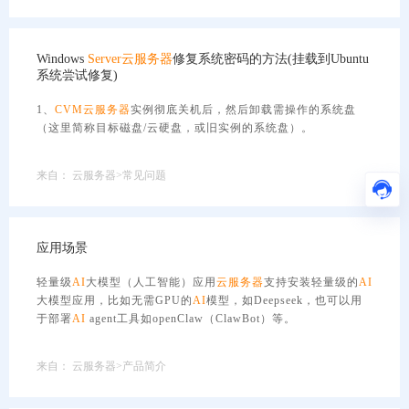
Windows
Server
云服务器
修复系统密码的方法(挂载到Ubuntu
系统尝试修复)
1、
CVM
云服务器
实例彻底关机后，然后卸载需操作的系统盘
（这里简称目标磁盘/云硬盘，或旧实例的系统盘）。
来自：
云服务器>常见问题
应用场景
轻量级
AI
大模型（人工智能）应用
云服务器
支持安装轻量级的
AI
大模型应用，比如无需GPU的
AI
模型，如Deepseek，也可以用
于部署
AI
agent工具如openClaw（ClawBot）等。
来自：
云服务器>产品简介