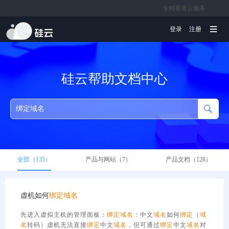
专精香港云服务
文档
登录
注册
硅云帮助文档中心
全部（135）
产品与网站（7）
产品文档（128）
虚机如何
绑定
域名
先进入虚拟主机的管理面板：
绑定
域名
：中文
域名
如何
绑定
（
域
名
转码）虚机无法直接
绑定
中文
域名
，但可通过
绑定
中文
域名
对