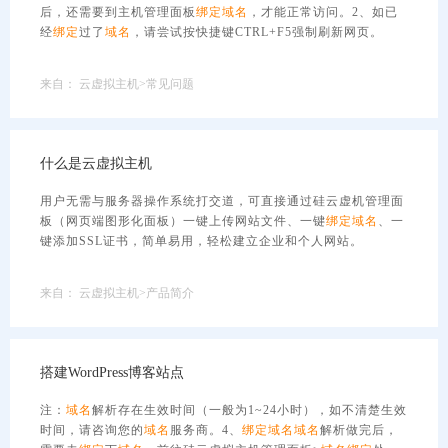
后，还需要到主机管理面板
绑定
域名
，才能正常访问。2、如已
经
绑定
过了
域名
，请尝试按快捷键CTRL+F5强制刷新网页。
来自：
云虚拟主机>常见问题
什么是云虚拟主机
用户无需与服务器操作系统打交道，可直接通过硅云虚机管理面
板（网页端图形化面板）一键上传网站文件、一键
绑定
域名
、一
键添加SSL证书，简单易用，轻松建立企业和个人网站。
来自：
云虚拟主机>产品简介
搭建WordPress博客站点
注：
域名
解析存在生效时间（一般为1~24小时），如不清楚生效
时间，请咨询您的
域名
服务商。4、
绑定
域名
域名
解析做完后，