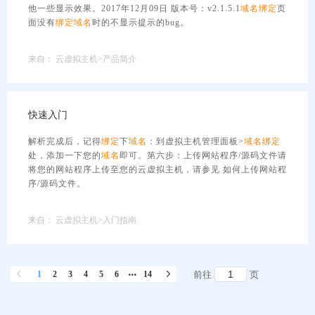
他一些显示效果。2017年12月09日 版本号：v2.1.5.1
域名
绑定
页
面没有
绑定
域名
时的不显示提示的bug。
来自：
云虚拟主机>产品简介
快速入门
解析完成后，记得
绑定
下
域名
：到虚拟主机管理面板>
域名
绑定
处，添加一下您的
域名
即可。第六步：上传网站程序/源码文件请
将您的网站程序上传至您的云虚拟主机，请参见 如何上传网站程
序/源码文件。
来自：
云虚拟主机>入门指南
1
2
3
4
5
6
14
前往
页