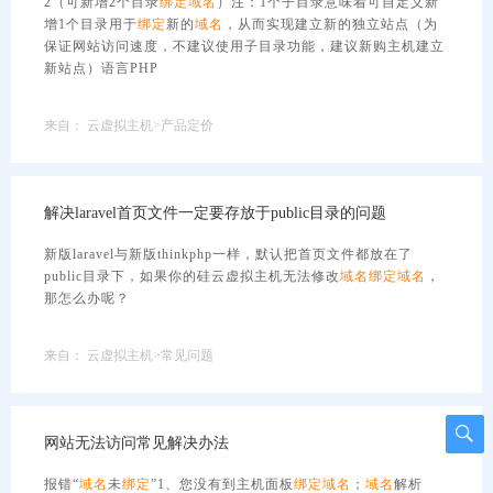
2（可新增2个目录
绑定
域名
）注：1个子目录意味着可自定义新
增1个目录用于
绑定
新的
域名
，从而实现建立新的独立站点（为
保证网站访问速度，不建议使用子目录功能，建议新购主机建立
新站点）语言PHP
来自：
云虚拟主机>产品定价
解决laravel首页文件一定要存放于public目录的问题
新版laravel与新版thinkphp一样，默认把首页文件都放在了
public目录下，如果你的硅云虚拟主机无法修改
域名
绑定
域名
，
那怎么办呢？
来自：
云虚拟主机>常见问题
网站无法访问常见解决办法
报错“
域名
未
绑定
”1、您没有到主机面板
绑定
域名
；
域名
解析