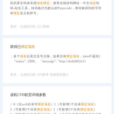
应的英文码来实现
域名
绑定
，推荐在线转码网站：中文
域名
转
码-站长工具，转码格式为默认的Punycode，将转换得到的字符
串
绑定
至主机即可。
来自：
云虚拟主机>入门指南
获得已
绑定
域名
，多个
域名
以英文逗号分隔，如果没有
绑定
域名
，data不返回{
"status": 2000, "message": "http://dedit802n11
来自：
云虚拟主机>API参考>实例相关接口
虚机CVH机型详细参数
）0（仅web目录可
绑定
域名
）1（可新增1个目录
绑定
域名
）
2（可新增2个目录
绑定
域名
）2（可新增2个目录
绑定
域名
）