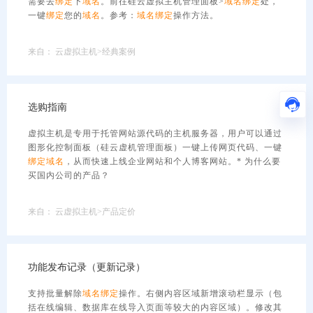
需要去
绑定
下
域名
。前往硅云虚拟主机管理面板>
域名
绑定
处，
一键
绑定
您的
域名
。参考：
域名
绑定
操作方法。
来自：
云虚拟主机>经典案例
选购指南
虚拟主机是专用于托管网站源代码的主机服务器，用户可以通过
图形化控制面板（硅云虚机管理面板）一键上传网页代码、一键
绑定
域名
，从而快速上线企业网站和个人博客网站。* 为什么要
买国内公司的产品？
来自：
云虚拟主机>产品定价
功能发布记录（更新记录）
支持批量解除
域名
绑定
操作。右侧内容区域新增滚动栏显示（包
括在线编辑、数据库在线导入页面等较大的内容区域）。修改其