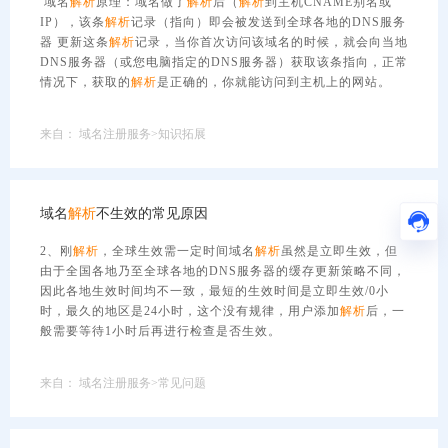
域名
解析
原理：域名做了
解析
后（
解析
到主机CNAME别名或
IP），该条
解析
记录（指向）即会被发送到全球各地的DNS服务
器 更新这条
解析
记录，当你首次访问该域名的时候，就会向当地
DNS服务器（或您电脑指定的DNS服务器）获取该条指向，正常
情况下，获取的
解析
是正确的，你就能访问到主机上的网站。
来自：
域名注册服务>知识拓展
域名
解析
不生效的常见原因
2、刚
解析
，全球生效需一定时间域名
解析
虽然是立即生效，但
由于全国各地乃至全球各地的DNS服务器的缓存更新策略不同，
因此各地生效时间均不一致，最短的生效时间是立即生效/0小
时，最久的地区是24小时，这个没有规律，用户添加
解析
后，一
般需要等待1小时后再进行检查是否生效。
来自：
域名注册服务>常见问题