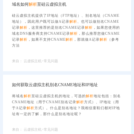
域名如何
解析
至硅云虚拟主机
硅云虚拟主机提供了IP地址（FTP地址）、别名地址（CNAME
地址），因此用户既可以做A记录
解析
、也可以做别名CNAME
记录
解析
，这里推荐的是别名CNAME记录
解析
，如果您使用的
域名DNS服务商支持CNAME记录
解析
，那么推荐您做CNAME
记录
解析
，如果不支持CNAME
解析
，那就做A记录
解析
（参考
方法
来自：
云虚拟主机>常见问题
如何获取云虚拟主机别名CNAME地址和IP地址
将域名
解析
至硅云虚拟主机的地址，可选的
解析
地址包括：别名
CNAME地址（用于CNAME别名记录
解析
方式）、IP地址（用
于A记录
解析
方式）。什么是别名地址？我相信童鞋们都对IP地
址有一定的了解，那什么是别名地址呢？
来自：
云虚拟主机>常见问题