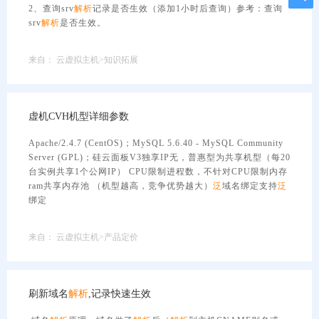
2、查询srv
解析
记录是否生效（添加1小时后查询）参考：查询
srv
解析
是否生效。
来自：
云虚拟主机>知识拓展
虚机CVH机型详细参数
Apache/2.4.7 (CentOS)；MySQL 5.6.40 - MySQL Community
Server (GPL)；硅云面板V3独享IP无，普惠型为共享机型（每20
台实例共享1个公网IP） CPU限制进程数，不针对CPU限制内存
ram共享内存池 （机型越高，竞争优势越大）
泛
域名绑定支持
泛
绑定
来自：
云虚拟主机>产品定价
刷新域名
解析
,记录快速生效