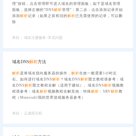
理”按钮，点击管理即可进入域名的管理面板；如下是域名管理
面板，选择左侧的“DNS
解析
管理”：第二步：点击添加记录开始
添加
解析
记录（如果之前有旧的
解析
已无需使用的记录，可以删
除
来自：
域名注册服务>常见问题
域名DNS
解析
方法
解析
是将域名指向服务器的操作，
解析
生效一般需要1小时左
右。如何进行域名DNS
解析
？域名DNS
解析
图文教程请参考：域
名DNS
解析
图文教程全解（适用于建站）。域名DNS
解析
视频教
程请参考：域名
解析
视频教程全解其他：特殊
解析
：SRV
解析
教
程（Minecraft/我的世界游戏服务器参考）
来自：
云虚拟主机