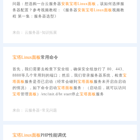
问题：想选购一台云服务器
安装
宝塔
Linux
面板
，该如何选择服
务器配置？参考视频教程：《服务器
安装
宝塔
Linux
面板
视频教
程 第一集：服务器选型》
来自：
云服务器>知识拓展
宝塔
Linux
面板
常用命令
首先，我们需要去检查下安全组，确保安全组放行了 80、443、
8888等几个常用到的端口；然后，我们登录服务器系统，检查
宝
塔
面板
服务是否已启动（经常会碰到
宝塔
面板
服务未开启自启动
的情况），如下命令启动
宝塔
面板
服务：（启动后，就可以访问
宝塔
管理
面板
）/etc/init.d/bt start停止
宝塔
面板
服务
来自：
云服务器>常见问题
宝塔
Linux
面板
PHP性能调优