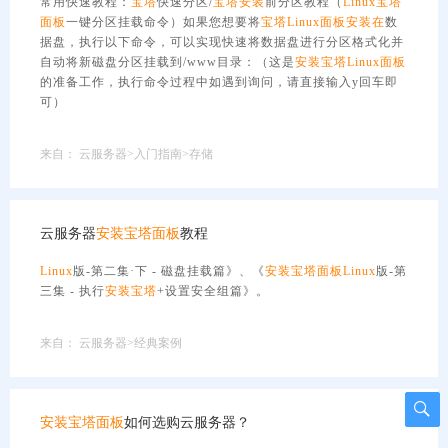
常用快速教程：
宝塔
快速分区/
宝塔
安装
前分区教程（
Linux
宝塔
面板
一键分区挂载命令）如果您想要将
宝塔
Linux
面板
安装在
数
据盘，执行以下命令，可以实现快速将数据盘进行分区格式化并
自动将新磁盘分区挂载到/www目录：（这是
安装
宝塔
Linux
面板
的准备工作，执行命令过程中如遇到询问，请直接输入y回车即
可）
来自：
云服务器>入门指南>存储
云服务器
安装
宝塔
面板
教程
Linux
版-第二集·下 - 磁盘挂载篇》、《
安装
宝塔
面板
Linux
版-第
三集 - 执行
安装
宝塔
+设置安全组篇》。
来自：
云服务器>经典案例
安装
宝塔
面板
如何选购云服务器？