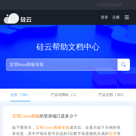
专精香港云服务
文档
登录
注册
硅云帮助文档中心
全部（166）
产品与网站（3）
产品文档（163）
宝塔
Linux
面板
的登录端口是多少？
如下图所示，
宝塔
Linux
面板
安装
成功后，会显示如下示例的登
录信息，其中IP地址冒号后边的5位数字就是随机生成的
宝塔
登