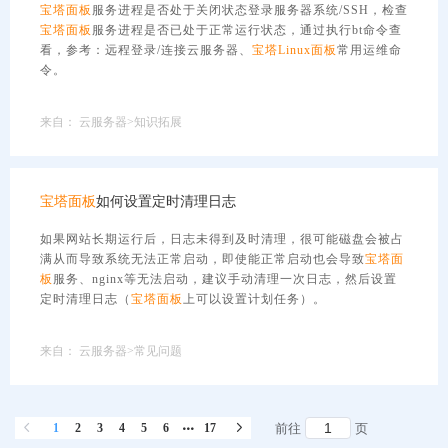
宝塔
面板
服务进程是否处于关闭状态登录服务器系统/SSH，检查
宝塔
面板
服务进程是否已处于正常运行状态，通过执行bt命令查
看，参考：远程登录/连接云服务器、
宝塔
Linux
面板
常用运维命
令。
来自：
云服务器>知识拓展
宝塔
面板
如何设置定时清理日志
如果网站长期运行后，日志未得到及时清理，很可能磁盘会被占
满从而导致系统无法正常启动，即使能正常启动也会导致
宝塔
面
板
服务、nginx等无法启动，建议手动清理一次日志，然后设置
定时清理日志（
宝塔
面板
上可以设置计划任务）。
来自：
云服务器>常见问题
1
2
3
4
5
6
17
前往
页