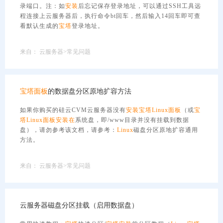
录端口。注：如
安装
后忘记保存登录地址，可以通过SSH工具远
程连接上云服务器后，执行命令bt回车，然后输入14回车即可查
看默认生成的
宝塔
登录地址。
来自：
云服务器>常见问题
宝塔
面板
的数据盘分区原地扩容方法
如果你购买的硅云CVM云服务器没有
安装
宝塔
Linux
面板
（或
宝
塔
Linux
面板
安装在
系统盘，即/www目录并没有挂载到数据
盘），请勿参考该文档，请参考：
Linux
磁盘分区原地扩容通用
方法。
来自：
云服务器>常见问题
云服务器磁盘分区挂载（启用数据盘）