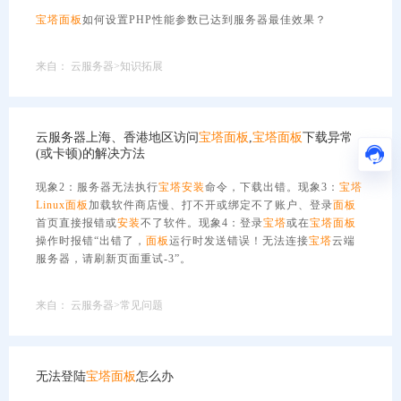
宝塔
面板
如何设置PHP性能参数已达到服务器最佳效果？
来自：
云服务器>知识拓展
云服务器上海、香港地区访问
宝塔
面板
,
宝塔
面板
下载异常
(或卡顿)的解决方法
现象2：服务器无法执行
宝塔
安装
命令，下载出错。现象3：
宝塔
Linux
面板
加载软件商店慢、打不开或绑定不了账户、登录
面板
首页直接报错或
安装
不了软件。现象4：登录
宝塔
或在
宝塔
面板
操作时报错“出错了，
面板
运行时发送错误！无法连接
宝塔
云端
服务器，请刷新页面重试-3”。
来自：
云服务器>常见问题
无法登陆
宝塔
面板
怎么办