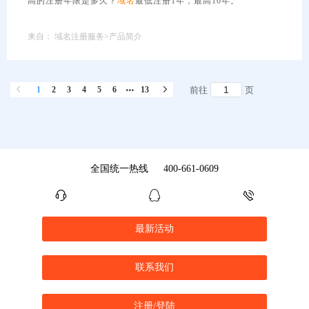
高的注册年限是多久？
域名
最低注册1年，最高10年。
来自：
域名注册服务>产品简介
1
2
3
4
5
6
13
前往
页
全国统一热线
400-661-0609
最新活动
联系我们
注册/登陆