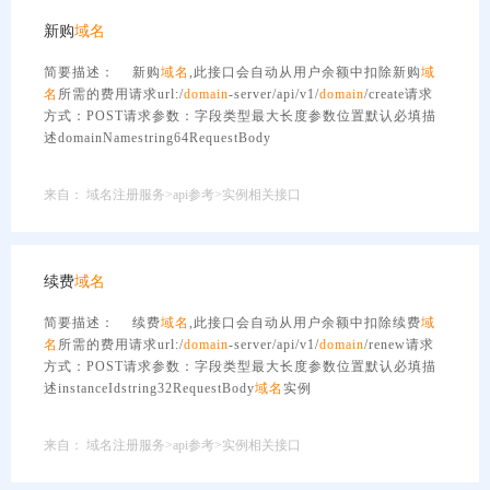
新购
域名
简要描述： 新购
域名
,此接口会自动从用户余额中扣除新购
域
名
所需的费用请求url:/
domain
-server/api/v1/
domain
/create请求
方式：POST请求参数：字段类型最大长度参数位置默认必填描
述domainNamestring64RequestBody
来自：
域名注册服务>api参考>实例相关接口
续费
域名
简要描述： 续费
域名
,此接口会自动从用户余额中扣除续费
域
名
所需的费用请求url:/
domain
-server/api/v1/
domain
/renew请求
方式：POST请求参数：字段类型最大长度参数位置默认必填描
述instanceIdstring32RequestBody
域名
实例
来自：
域名注册服务>api参考>实例相关接口