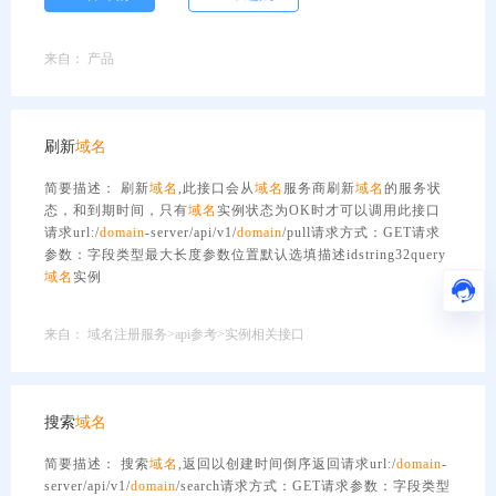
来自：
产品
刷新
域名
简要描述： 刷新
域名
,此接口会从
域名
服务商刷新
域名
的服务状
态，和到期时间，只有
域名
实例状态为OK时才可以调用此接口
请求url:/
domain
-server/api/v1/
domain
/pull请求方式：GET请求
参数：字段类型最大长度参数位置默认选填描述idstring32query
域名
实例
来自：
域名注册服务>api参考>实例相关接口
搜索
域名
简要描述： 搜索
域名
,返回以创建时间倒序返回请求url:/
domain
-
server/api/v1/
domain
/search请求方式：GET请求参数：字段类型