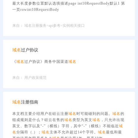
最大长度参数位置默认选填描述page int10RequestBody默认1 第
一页rowint10RequestBody
来自：
域名注册服务>api参考>实例相关接口
域名
过户协议
《
域名
过户协议》商务中国渠道
域名
来自：
用户政策规范
域名
注册指南
本文档主要介绍用户在硅云注册
域名
时可能碰到的问题。
域名
的
组成规则是什么？硅云在售的
域名
类型为英文
域名
，只允许出现
英文、数字以及“-”（横线）字符，其中“-”（横线）不能临近
域
名
分隔符（.）；
域名
主体不允许超过14个字符。
域名
最低和最