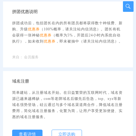
拼团优惠说明
拼团成功后，包括团长在内的所有团员都将获得数十种续费、新
购、升级
优惠券
（100%概率，请关注站内信消息）。团长有机
会获得一张神秘
优惠券
（概率为5%，开团后24小时内系统自动
执行），如未收到
优惠券
，即未被抽中（请关注站内信消息）。
来自：
会员服务
域名
注册
简单建站，从注册
域名
开始。在日益繁荣的互联网时代，
域名
资
源已越来越稀缺，com等老牌
域名
后缀先后告急，top、xyz等新
域名
强势登场，硅云通过与多个
域名
渠道商合作，降低
域名
注册
费用，简化
域名
注册服务，化繁为简，让用户享受更加便捷、实
惠的
域名
注册服务。
查看详情
立即选购