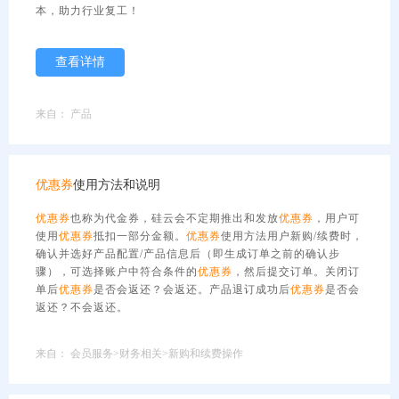
本，助力行业复工！
查看详情
来自：
产品
优惠券
使用方法和说明
优惠券
也称为代金券，硅云会不定期推出和发放
优惠券
，用户可
使用
优惠券
抵扣一部分金额。
优惠券
使用方法用户新购/续费时，
确认并选好产品配置/产品信息后（即生成订单之前的确认步
骤），可选择账户中符合条件的
优惠券
，然后提交订单。关闭订
单后
优惠券
是否会返还？会返还。产品退订成功后
优惠券
是否会
返还？不会返还。
来自：
会员服务>财务相关>新购和续费操作