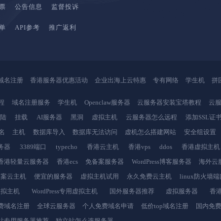
票
公告信息
监督投诉
单
API参考
推广返利
域名注册
香港服务器优惠活动
企业出海上云特惠
专有网络
学生机
拼
程
域名注册服务
学生机
Openclaw服务器
云服务器安装宝塔教程
云服
登陆
挂载
AI服务器
黑洞
虚拟主机
云服务器怎么远程
添加SSL证
名
主机
数据库导入
数据库无法访问
虚机怎么搭建网站
安全组设置
务器
3389端口
typecho
香港云主机
香港vps
ddos
香港虚拟主机
香港轻量云服务器
香港ecs
免备案服务器
WordPress博客服务器
海外云
备案云主机
便宜的服务器
虚拟主机试用
永久免费云主机
linux防火墙
虚拟主机
WordPress专用虚拟主机
国外服务器推荐
虚拟服务器
香港
费域名注册
全球云服务器
个人免费域名申请
低价top域名注册
国内免
站专用服务器推荐
独立站怎么选服务器