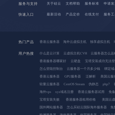
关于硅云
文档帮助
服务标准
申请发
服务与支持
最新活动
产品定价
在线支付
服务工
快速入口
香港云服务器
海外云虚拟主机
独享虚拟主机
热门产品
什么是云计算
云虚拟主机CVH
云服务器怎么远
用户热搜
香港服务器哪家好
云硬盘
宝塔安装成功无法
怎么登陆控制台
云服务器一个月多少钱
绑定域
香港云服务器
GPU服务器
泛解析
美国云服
轻量云服务器
CentOS Stream
伪静态
php7
海外vps
xyz域名注册
香港云服务器试用
免
宝塔安装失败
香港服务器租用价格
美国云
国外网站服务器
怎么买硅云国际海外服务器
免
欧洲服务器
海外服务器
外贸服务器
外贸独立