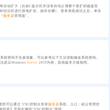
有自动扩大（比如C盘分区并没有自动占满整个新扩的磁盘容
对旧分区进行原地扩容。操作步骤1、登录系统成功之后，单击
 “
服务器
管理器”。
的系统密码不生效现象，可以参考以下方法强制修改系统密码。
是以Windows
Server
2019为例，其他版本大致相同。
堵您可以通过 VNC控制台登录
服务器
系统，入口：硅云管理控
例列表】页面右侧的“VNC控制台”按钮。