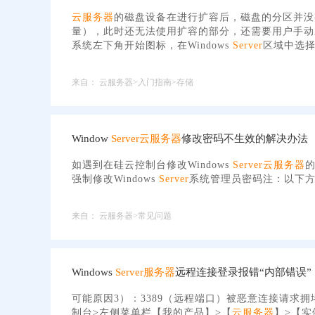
云服务器
的磁盘设备在进行扩容后，磁盘的分区并没
量），此时还无法使用扩容的部分，还需要用户手动
系统左下角开始图标，在Windows
Server
区域中选择
来自：
云服务器>入门指南>存储
Window
Server
云服务器
修改密码不生效的解决办法
如遇到在硅云控制台修改Windows
Server
云服务器
强制修改Windows
Server
系统管理员密码注：以下方法
来自：
云服务器>常见问题
Windows
Server
服务器
远程连接登录报错“内部错误”
可能原因3）：3389（远程端口）被恶意连接请求拥
制台>左侧菜单栏【我的产品】>【
云服务器
】>【实