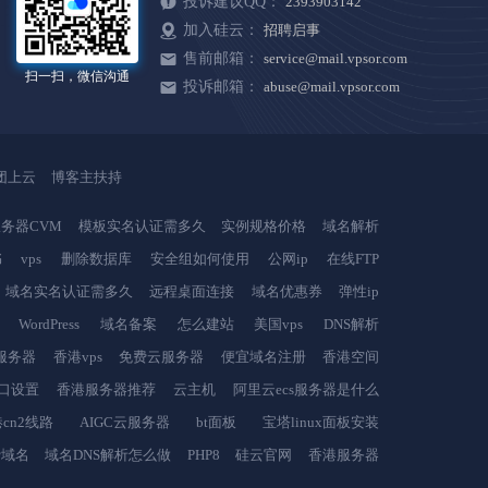
投诉建议QQ：
2393903142
加入硅云：
招聘启事
售前邮箱：
service@mail.vpsor.com
扫一扫，微信沟通
投诉邮箱：
abuse@mail.vpsor.com
团上云
博客主扶持
务器CVM
模板实名认证需多久
实例规格价格
域名解析
书
vps
删除数据库
安全组如何使用
公网ip
在线FTP
域名实名认证需多久
远程桌面连接
域名优惠券
弹性ip
WordPress
域名备案
怎么建站
美国vps
DNS解析
服务器
香港vps
免费云服务器
便宜域名注册
香港空间
端口设置
香港服务器推荐
云主机
阿里云ecs服务器是什么
cn2线路
AIGC云服务器
bt面板
宝塔linux面板安装
费域名
域名DNS解析怎么做
PHP8
硅云官网
香港服务器