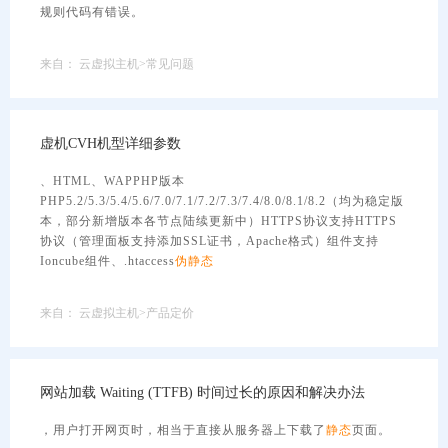
规则代码有错误。
来自：
云虚拟主机>常见问题
虚机CVH机型详细参数
、HTML、WAPPHP版本
PHP5.2/5.3/5.4/5.6/7.0/7.1/7.2/7.3/7.4/8.0/8.1/8.2（均为稳定版
本，部分新增版本各节点陆续更新中）HTTPS协议支持HTTPS
协议（管理面板支持添加SSL证书，Apache格式）组件支持
Ioncube组件、.htaccess
伪
静态
来自：
云虚拟主机>产品定价
网站加载 Waiting (TTFB) 时间过长的原因和解决办法
，用户打开网页时，相当于直接从服务器上下载了
静态
页面。