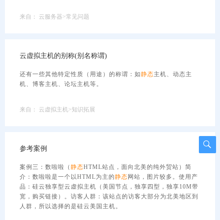
来自：
云服务器>常见问题
云虚拟主机的别称(别名称谓)
还有一些其他特定性质（用途）的称谓：如
静态
主机、动态主
机、博客主机、论坛主机等。
来自：
云虚拟主机>知识拓展
参考案例
案例三：数啦啦（
静态
HTML站点，面向北美的纯外贸站）简
介：数啦啦是一个以HTML为主的
静态
网站，图片较多。使用产
品：硅云独享型云虚拟主机（美国节点，独享四型，独享10M带
宽，购买链接）。访客人群：该站点的访客大部分为北美地区到
人群，所以选择的是硅云美国主机。