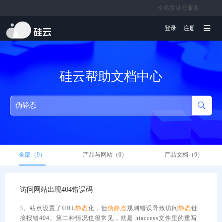
专精香港云服务
文档
登录
注册
硅云帮助文档中心
全部（9）
产品与网站（0）
产品文档（9）
访问网站出现404错误码
3、站点设置了URL
静态
化，但
伪
静态
规则错误导致访问
静态
链
接报错404。第二种情况也很常见，就是.htaccess文件里的重写