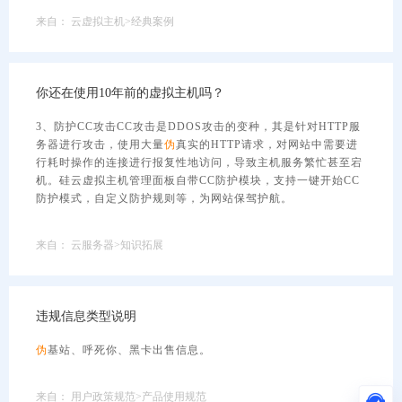
来自：
云虚拟主机>经典案例
你还在使用10年前的虚拟主机吗？
3、防护CC攻击CC攻击是DDOS攻击的变种，其是针对HTTP服
务器进行攻击，使用大量
伪
真实的HTTP请求，对网站中需要进
行耗时操作的连接进行报复性地访问，导致主机服务繁忙甚至宕
机。硅云虚拟主机管理面板自带CC防护模块，支持一键开始CC
防护模式，自定义防护规则等，为网站保驾护航。
来自：
云服务器>知识拓展
违规信息类型说明
伪
基站、呼死你、黑卡出售信息。
来自：
用户政策规范>产品使用规范