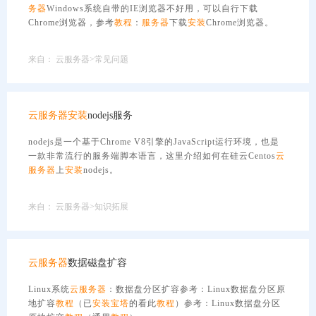
务器
Windows系统自带的IE浏览器不好用，可以自行下载
Chrome浏览器，参考
教程
：
服务器
下载
安装
Chrome浏览器。
来自：
云服务器>常见问题
云服务器
安装
nodejs服务
nodejs是一个基于Chrome V8引擎的JavaScript运行环境，也是
一款非常流行的服务端脚本语言，这里介绍如何在硅云Centos
云
服务器
上
安装
nodejs。
来自：
云服务器>知识拓展
云服务器
数据磁盘扩容
Linux系统
云服务器
：数据盘分区扩容参考：Linux数据盘分区原
地扩容
教程
（已
安装
宝塔
的看此
教程
）参考：Linux数据盘分区