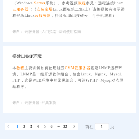
（Windows
Server
系统）。参考视频
教程
参见：远程连接linux
云服务器
（《
安装
宝塔
Linux面板第二集/上》该集视频有演示远
程登录Linux
云服务器
，抖音/bilibili搜硅云，可手机观看）
来自：
云服务器>入门指南>基础使用指南
搭建LNMP环境
本
教程
主要讲解如何使用硅云
CVM
云服务器
搭建LNMP运行环
境。LNMP是一组开源软件组合，包含Linux、Nginx、Mysql、
PHP，这是WEB环境中的常见组合，可运行PHP+Mysql动态网
站程序。
来自：
云服务器>经典案例
1
2
3
4
5
6
32
前往
页