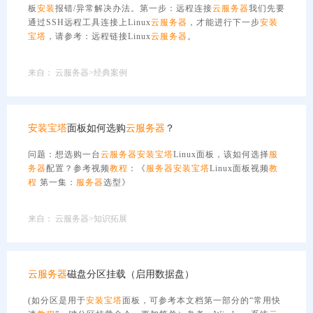
板
安装
报错/异常解决办法。第一步：远程连接
云服务器
我们先要
通过SSH远程工具连接上Linux
云服务器
，才能进行下一步
安装
宝塔
，请参考：远程链接Linux
云服务器
。
来自：
云服务器>经典案例
安装
宝塔
面板如何选购
云服务器
？
问题：想选购一台
云服务器
安装
宝塔
Linux面板，该如何选择
服
务器
配置？参考视频
教程
：《
服务器
安装
宝塔
Linux面板视频
教
程
第一集：
服务器
选型》
来自：
云服务器>知识拓展
云服务器
磁盘分区挂载（启用数据盘）
(如分区是用于
安装
宝塔
面板，可参考本文档第一部分的“常用快