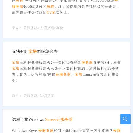
速
教程
”一键分区挂载命令，更加简单）参考：Windows系统
云
服务器
数据磁盘分区
教程
。注：如使用的是单独购买的云硬盘，
请先将云硬盘挂载到
CVM
实例上。
来自：
云服务器>入门指南>存储
无法登陆
宝塔
面板怎么办
宝塔
面板服务进程是否处于关闭状态登录
服务器
系统/SSH，检查
宝塔
面板服务进程是否已处于正常运行状态，通过执行bt命令查
看，参考：远程登录/连接
云服务器
、
宝塔
Linux面板常用运维命
令。
来自：
云服务器>知识拓展
远程连接Windows
Server
云服务器
Windows Sever
云服务器
如何下载Chrome等第三方浏览器？
云服