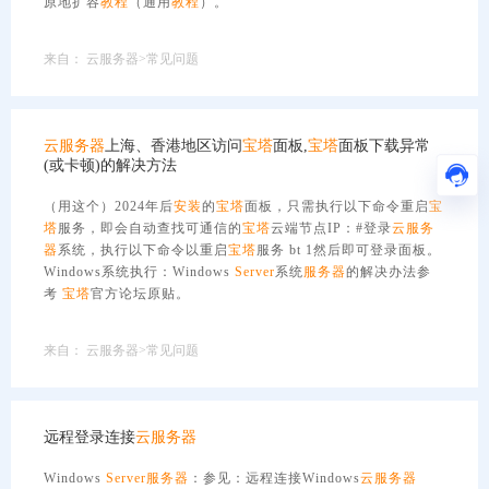
原地扩容
教程
（通用
教程
）。
来自：
云服务器>常见问题
云服务器
上海、香港地区访问
宝塔
面板,
宝塔
面板下载异常
(或卡顿)的解决方法
（用这个）2024年后
安装
的
宝塔
面板，只需执行以下命令重启
宝
塔
服务，即会自动查找可通信的
宝塔
云端节点IP：#登录
云服务
器
系统，执行以下命令以重启
宝塔
服务 bt 1然后即可登录面板。
Windows系统执行：Windows
Server
系统
服务器
的解决办法参
考
宝塔
官方论坛原贴。
来自：
云服务器>常见问题
远程登录连接
云服务器
Windows
Server
服务器
：参见：远程连接Windows
云服务器