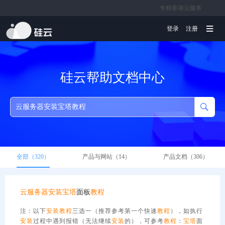
专精香港云服务
文档
登录
注册
硅云帮助文档中心
全部（320）
产品与网站（14）
产品文档（306）
云服务器
安装
宝塔
面板
教程
注：以下
安装
教程
三选一（推荐参考第一个快速
教程
），如执行
安装
过程中遇到报错（无法继续
安装
的），可参考
教程
：
宝塔
面