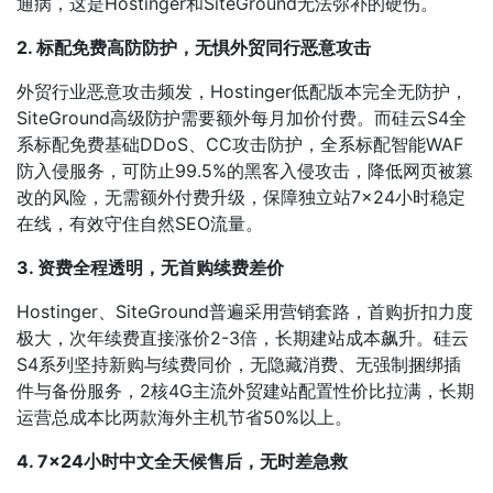
通病，这是Hostinger和SiteGround无法弥补的硬伤。
2. 标配免费高防防护，无惧外贸同行恶意攻击
外贸行业恶意攻击频发，Hostinger低配版本完全无防护，
SiteGround高级防护需要额外每月加价付费。而硅云S4全
系标配免费基础DDoS、CC攻击防护，全系标配智能WAF
防入侵服务，可防止99.5%的黑客入侵攻击，降低网页被篡
改的风险，无需额外付费升级，保障独立站7×24小时稳定
在线，有效守住自然SEO流量。
3. 资费全程透明，无首购续费差价
Hostinger、SiteGround普遍采用营销套路，首购折扣力度
极大，次年续费直接涨价2-3倍，长期建站成本飙升。硅云
S4系列坚持新购与续费同价，无隐藏消费、无强制捆绑插
件与备份服务，2核4G主流外贸建站配置性价比拉满，长期
运营总成本比两款海外主机节省50%以上。
4. 7×24小时中文全天候售后，无时差急救