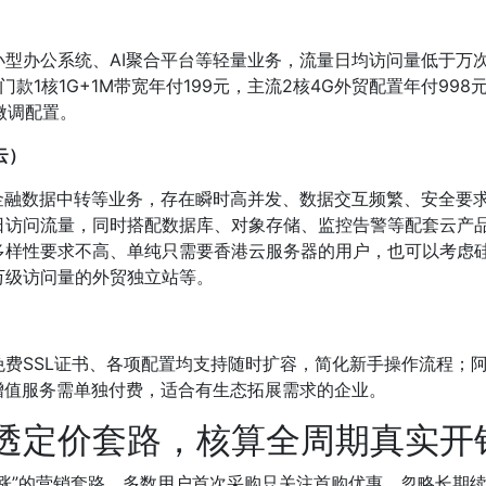
型办公系统、AI聚合平台等轻量业务，流量日均访问量低于万次
门款1核1G+1M带宽年付199元，主流2核4G外贸配置年付9
微调配置。
云）
金融数据中转等业务，存在瞬时高并发、数据交互频繁、安全要
日访问流量，同时搭配数据库、对象存储、监控告警等配套云产
样性要求不高、单纯只需要香港云服务器的用户，也可以考虑硅云
万级访问量的外贸独立站等。
费SSL证书、各项配置均支持随时扩容，简化新手操作流程；
增值服务需单独付费，适合有生态拓展需求的企业。
透定价套路，核算全周期真实开
涨”的营销套路，多数用户首次采购只关注首购优惠，忽略长期