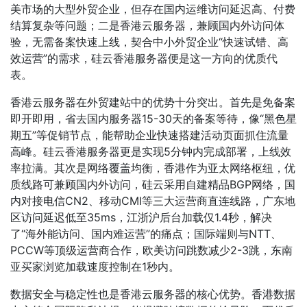
美市场的大型外贸企业，但存在国内运维访问延迟高、付费
结算复杂等问题；二是香港云服务器，兼顾国内外访问体
验，无需备案快速上线，契合中小外贸企业“快速试错、高
效运营”的需求，硅云香港服务器便是这一方向的优质代
表。
香港云服务器在外贸建站中的优势十分突出。首先是免备案
即开即用，省去国内服务器15-30天的备案等待，像“黑色星
期五”等促销节点，能帮助企业快速搭建活动页面抓住流量
高峰。硅云香港服务器更是实现5分钟内完成部署，上线效
率拉满。其次是网络覆盖均衡，香港作为亚太网络枢纽，优
质线路可兼顾国内外访问，硅云采用自建精品BGP网络，国
内对接电信CN2、移动CMI等三大运营商直连线路，广东地
区访问延迟低至35ms，江浙沪后台加载仅1.4秒，解决
了“海外能访问、国内难运营”的痛点；国际端则与NTT、
PCCW等顶级运营商合作，欧美访问跳数减少2-3跳，东南
亚买家浏览加载速度控制在1秒内。
数据安全与稳定性也是香港云服务器的核心优势。香港数据