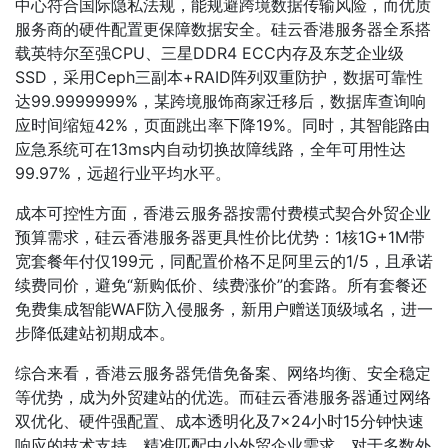
中心符合国际隐私法规，能规避跨境数据传输风险，而优质
服务商的硬件配置更保障数据安全。硅云香港服务器全系搭
载英特尔至强CPU、三星DDR4 ECC内存及东芝企业级
SSD，采用Ceph三副本+RAID阵列双重防护，数据可靠性
达99.9999999%，某跨境服饰商家迁移后，数据库查询响
应时间缩短42%，页面跳出率下降19%。同时，其智能路由
应急系统可在13ms内自动切换故障线路，全年可用性达
99.97%，远超行业平均水平。
成本可控性方面，香港云服务器按需付费模式契合外贸企业
预算需求，硅云香港服务器更具性价比优势：1核1G+1M带
宽套餐年付仅199元，同配置价格不足阿里云的1/5，且承诺
续费同价，避免“新购低价、续费涨价”的套路。所有套餐还
免费集成智能WAF防入侵服务，新用户赠送顶级域名，进一
步降低建站初期成本。
综合来看，香港云服务器凭借免备案、网络均衡、安全稳定
等优势，成为外贸建站的优选。而硅云香港服务器通过网络
双优化、硬件强配置、成本透明化及7×24小时15分钟快速
响应的技术支持，精准匹配中小外贸企业需求。对于多数外