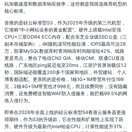
站加载速度和数据库响应效率，这些都是我筛选推荐机型的
核心标准。
首推的是硅云标准型S3，作为2025年升级的第三代机型，
它堪称“中小网站业务的黄金配置”。硬件上搭载Intel至强
CPU+三星DDR4 ECC内存，配合东芝企业级SSD云盘（三
副本存储架构），4K随机读写性能拉满，IOPS最高可达28
万，部署MySQL数据库时查询响应时间能缩短42%。线路
更是亮点，整合了电信CN2 GIA、移动CMI、联通CU直连
线路，广东地区ping延迟低至20ms，江浙沪首屏加载仅1.2
秒，国际端还能覆盖200多个国家和地区，外贸建站、个人
博客都适配。更亲民的是价格，1核1G+1M带宽年付仅199
元，2核4G+5M带宽也才998元，而且续费同价，没有隐藏
消费，还免费赠送智能WAF防入侵服务，能拦截99.5%的网
络入侵行为。
即将在2026年全面上线的硅云标准型S4香港云服务器更值
得期待，作为S3的升级款，它在性能和扩展性上实现了跃
升。硬件升级为最新代Intel铂金CPU，计算性能提升31%，