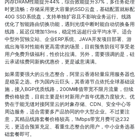
内存DRAM性能提升44%，综合效能提升37%，多任务处理
时更流畅；存储采用更大容量的SSD云盘，基础配置就标配
40G SSD系统盘，支持单独扩容且不影响业务运行。线路
优化了智能路由切换功能，遇到光缆中断时能自动切换备用
线路，延迟仅增加13ms，稳定性远超行业平均水平。适合
中型外贸独立站、企业ERP系统、JAVA开发项目部署、游
戏出海等对性能有更高需求的场景，目前预售阶段可享受老
用户免费升级福利，性价比拉满。另外，需要强调的是，硅
云承诺续费同新购优惠价，更是诚意满满。
如果需要强大的云生态整合，阿里云香港轻量应用服务器也
是稳妥之选。作为国内云巨头，其香港节点依托全球基础设
施，接入BGP优质线路，200M峰值带宽不限月流量，但续
费价格较贵，目前主要是针对新用户首年优惠力度较大。优
势在于能无缝对接阿里云的对象存储、CDN、安全中心等
周边服务，适合需要多产品协同的中大型企业。不过要注
意，其精品线路套餐价格较高，1Mbps带宽月费可达232
元，更适合预算充足、看重生态整合的用户，中小业务选基
础套餐即可。