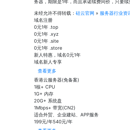
务器，期限是1年，而且承诺续费同价，只要
未经允许不得转载：
硅云官网
»
服务器行业资
域名注册
0元1年
.top
0元1年
.xyz
0元1年
.site
0元1年
.store
新人特惠，域名0元1年
域名新人专享
查看更多
香港云服务器(免备案)
1核+
CPU
1G+
内存
20G+
系统盘
1Mbps+
带宽(CN2)
适合外贸、企业建站、APP服务
199元/年
540元/年